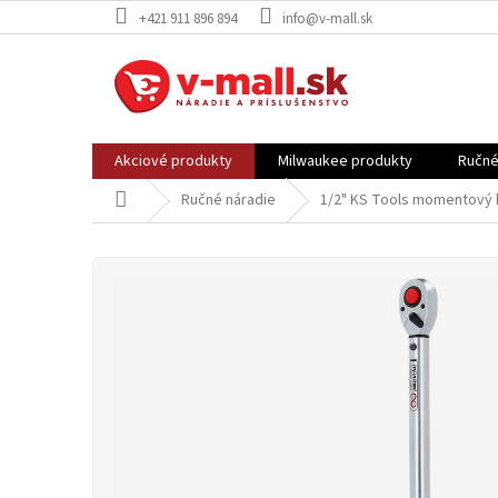
Prejsť
+421 911 896 894
info@v-mall.sk
na
obsah
Akciové produkty
Milwaukee produkty
Ručné
Domov
Ručné náradie
1/2" KS Tools momentový k