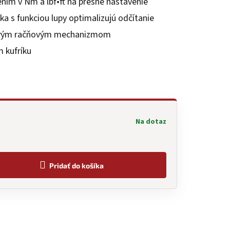
ením v Nm a lbf•ft na presné nastavenie
ka s funkciou lupy optimalizujú odčítanie
ovým račňovým mechanizmom
 kufríku
Na dotaz
Pridať do košíka