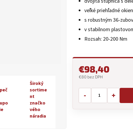
dvojitá stupnica s del
5
veľké priehľadné okien
hviezdičiek.
s robustným 36-zub
v stabilnom plastovom
Rozsah: 20-200 Nm
€98,40
€80 bez DPH
Široký
Jednotková
peč
sortime
cena:
-
+
nt
upo
značko
ie
vého
náradia