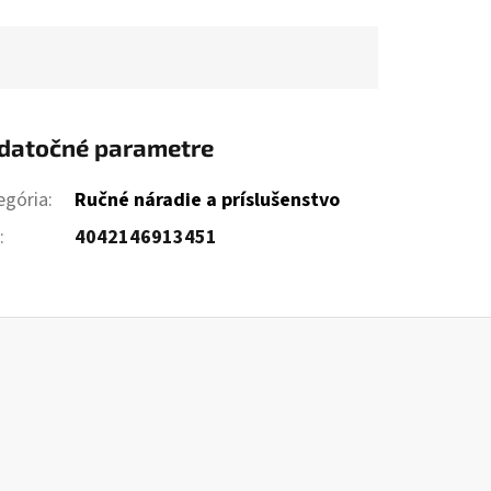
datočné parametre
egória
:
Ručné náradie a príslušenstvo
N
:
4042146913451