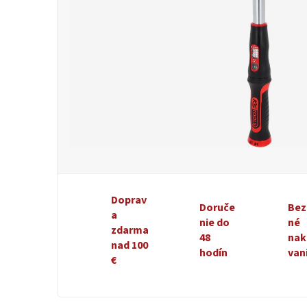
Doprav
Doruče
Bez
a
nie do
né
zdarma
48
nak
nad 100
hodín
van
€