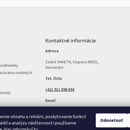
Kontaktné informácie
Adresa
Zadná 3444/74, Stupava 90031,
podmienky
Slovensko
acúvania osobných
Tel. číslo
+421 911 896 894
tomaty
Email
predajna@v-mall.sk
enie obsahu a reklám, poskytovanie funkcií
Odmietnuť
édií a analýzu návštevnosti používame
e. Viac informácií
tu
.