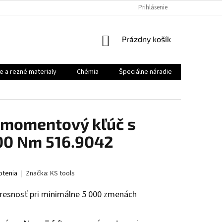
Prihlásenie
NÁKUPNÝ
Prázdny košík
KOŠÍK
e a rezné materialy
Chémia
Špeciálne náradie
Priemysel
s momentový kľúč s
00 Nm 516.9042
otenia
Značka:
KS tools
presnosť pri minimálne 5 000 zmenách