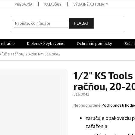
PREDAJŇA
KATALÓGY
VÝDAJNÉ AUTOMATY
HĽADAŤ
 náradie
Dielenské vybavenie
Ochranné pomôcky
Brúsn
ľúč s račňou, 20-200 Nm 516.9042
1/2" KS Tool
račňou, 20-2
516.9042
Priemerné
Neohodnotené
Podrobnosti hodn
hodnotenie
produktu
zaručuje opakovaciu 
je
zaťaženia
0,0
z