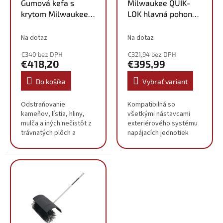
o
Gumová kefa s
Milwaukee QUIK-
d
v
krytom Milwaukee
LOK hlavná pohonná
u
QUIK-LOK™ M18
jednotka M18
k
FOPH-RBA
FOPH2-0
Na dotaz
Na dotaz
t
4932479984
4933492662
o
€340 bez DPH
€321,94 bez DPH
v
€418,20
€395,99
Do košíka
Vybrať variant
Odstraňovanie
Kompatibilná so
kameňov, lístia, hliny,
všetkými nástavcami
mulča a iných nečistôt z
exteriérového systému
trávnatých plôch a
napájacích jednotiek
tvrdých povrchov, ako
QUIK-LOK™ Milwaukee®
sú chodníky, cesty,
30 % nárast výkonu a
príjazdové cesty alebo
tepelného výkonu:
terasy Schopnosť
odomknutie
presunúť...
bezkonkurenčných...