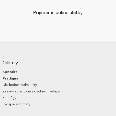
d
a
c
Prijímame online platby
i
e
p
r
v
k
Z
y
á
v
ý
p
p
ä
Odkazy
i
t
s
Kontakt
i
u
e
Predajňa
Obchodné podmienky
Zásady spracúvania osobných údajov
Katalógy
Výdajné automaty