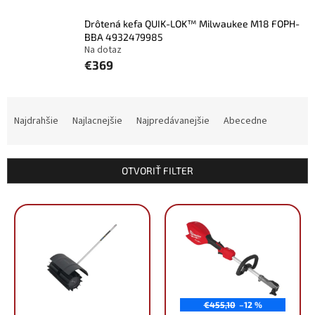
Drôtená kefa QUIK-LOK™ Milwaukee M18 FOPH-
BBA 4932479985
Na dotaz
€369
R
a
Najdrahšie
Najlacnejšie
Najpredávanejšie
Abecedne
d
e
n
OTVORIŤ FILTER
i
e
V
p
ý
r
p
o
i
d
s
u
p
k
r
t
€455,10
–12 %
o