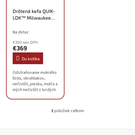
Drôtená kefa QUIK-
LOK™ Milwaukee
M18 FOPH-BBA
4932479985
Na dotaz
€300 bez DPH
€369
Do košíka
Odstraňovanie mokrého
lístia, okruhliakov,
nečistôt, piesku, mulča a
iných nečistôt z tvrdých
povrchov ako sú
chodníky, cesty,
príjazdové cesty alebo
3
položiek celkom
terasy Účinné čistenie
O
škár...
v
l
á