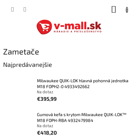
Prejsť
NÁKUP
na
obsah
KOŠÍK
Zametače
Najpredávanejšie
Milwaukee QUIK-LOK hlavná pohonná jednotka
M18 FOPH2-0 4933492662
Na dotaz
€395,99
Gumová kefa s krytom Milwaukee QUIK-LOK™
M18 FOPH-RBA 4932479984
Na dotaz
€418,20