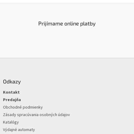
á
d
a
c
Prijímame online platby
i
e
p
r
v
k
Z
y
á
v
ý
p
p
ä
Odkazy
i
t
s
Kontakt
i
u
e
Predajňa
Obchodné podmienky
Zásady spracúvania osobných údajov
Katalógy
Výdajné automaty