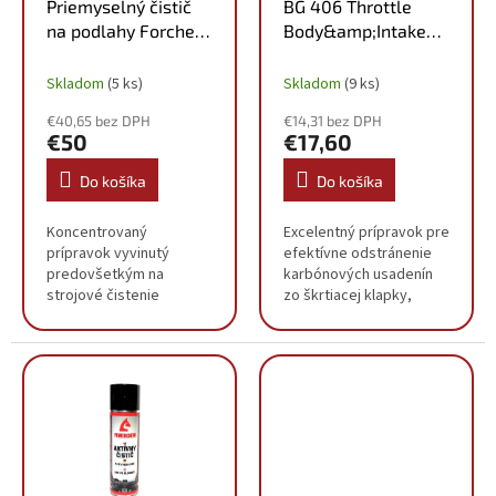
o
Priemyselný čistič
BG 406 Throttle
d
v
na podlahy Forchem
Body&amp;Intake
u
FLOOR CLEANER,
Cleaner 418g
k
10kg
Skladom
(5 ks)
Skladom
(9 ks)
t
o
€40,65 bez DPH
€14,31 bez DPH
v
€50
€17,60
Do košíka
Do košíka
Koncentrovaný
Excelentný prípravok pre
prípravok vyvinutý
efektívne odstránenie
predovšetkým na
karbónových usadenín
strojové čistenie
zo škrtiacej klapky,
podlahy Je vhodný na
sania, ventilu regulácie
umývanie silne
otáčok a EGR ventilu.
znečistených povrchov
Odstraňuje
(linoleum, plast, guma,
najhúževnatejšie
lakované, smaltované,...
usadeniny z...