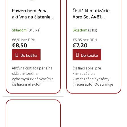
Powerchem Pena
Čistič klimatizácie
aktívna na čistenie
Abro Sol A461
interiéru 500ml
400ml
Skladom
(948 ks)
Skladom
(1 ks)
€6,91 bez DPH
€5,85 bez DPH
€8,50
€7,20
Do košíka
Do košíka
Aktívna čistiaca pena na
Čistiaci sprej pre
sklá a interiér s
klimatizácie a
výborným zvlhčovacím a
klimatizačné systémy
čistiacim efektom
(nielen auto) Odstraňuje
Jednoducho čistí aj
nečistoty a pachy a
ťažko prístupné miesta a
zanecháva systém
poskytuje rýchle
osviežený Skvelý
čistenie bez námahy
produkt na údržbu, ktorý
Efektívny...
môžete použiť v...