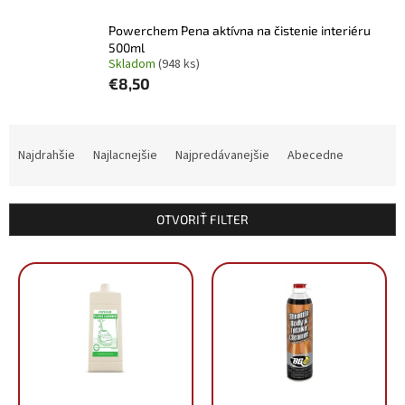
Powerchem Pena aktívna na čistenie interiéru
500ml
Skladom
(948 ks)
€8,50
R
a
Najdrahšie
Najlacnejšie
Najpredávanejšie
Abecedne
d
e
n
OTVORIŤ FILTER
i
e
V
p
ý
r
p
o
i
d
s
u
p
k
r
t
o