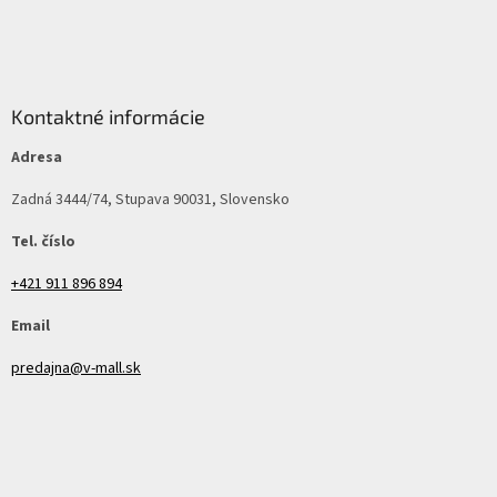
Kontaktné informácie
Adresa
Zadná 3444/74, Stupava 90031, Slovensko
Tel. číslo
+421 911 896 894
Email
predajna@v-mall.sk