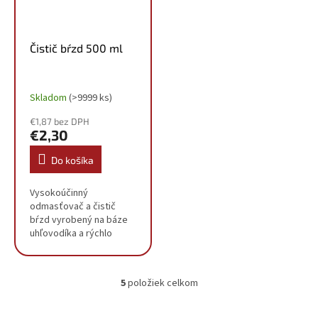
Čistič bŕzd 500 ml
Skladom
(>9999 ks)
€1,87 bez DPH
€2,30
Do košíka
Vysokoúčinný
odmasťovač a čistič
bŕzd vyrobený na báze
uhľovodíka a rýchlo
prchavých látok Veľmi
rýchlo a efektívne
odstraňuje mastnotu,
5
položiek celkom
olejové a tukové
O
substráty pri montáži a...
v
l