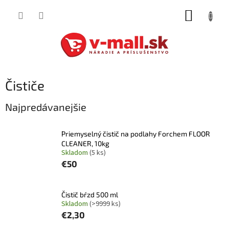
Prejsť
NÁKUP
na
obsah
KOŠÍK
Čističe
Najpredávanejšie
Priemyselný čistič na podlahy Forchem FLOOR
CLEANER, 10kg
Skladom
(5 ks)
€50
Čistič bŕzd 500 ml
Skladom
(>9999 ks)
€2,30