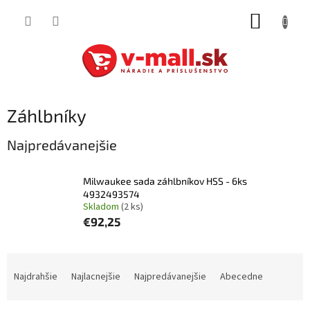
Prejsť
NÁKUP
na
obsah
KOŠÍK
Záhlbníky
Najpredávanejšie
Milwaukee sada záhlbníkov HSS - 6ks
4932493574
Skladom
(2 ks)
€92,25
R
a
Najdrahšie
Najlacnejšie
Najpredávanejšie
Abecedne
d
e