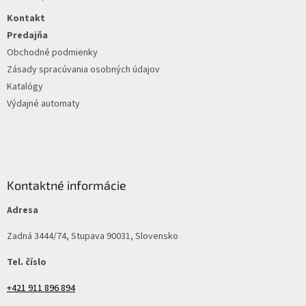
i
t
s
Kontakt
i
u
e
Predajňa
Obchodné podmienky
Zásady spracúvania osobných údajov
Katalógy
Výdajné automaty
Kontaktné informácie
Adresa
Zadná 3444/74, Stupava 90031, Slovensko
Tel. číslo
+421 911 896 894