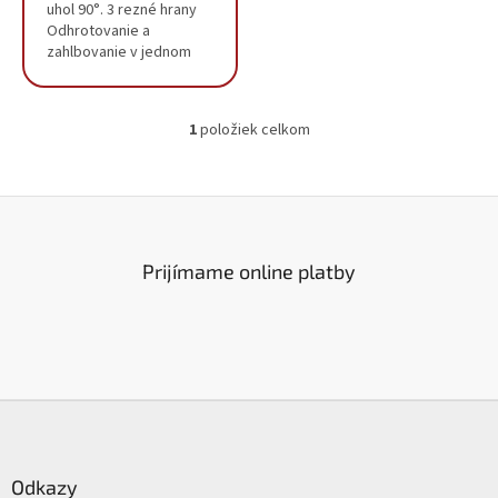
uhol 90°. 3 rezné hrany
Odhrotovanie a
zahlbovanie v jednom
kroku Rezná geometria
optimalizovaná pre
jednoduché centrovanie
1
položiek celkom
Najlepšia životnosť je...
O
v
l
á
d
a
c
Prijímame online platby
i
e
p
r
v
k
Z
y
á
v
ý
p
p
ä
Odkazy