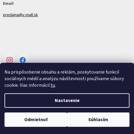
Email
predajna@v-mall.sk
Instagram
Facebook
Na prispôsobenie obsahu a reklám, poskytovanie funkcií
sociálnych médií a analýzu návštevnosti používame súbory
cookie. Viac informácií
tu
.
Vytvoril Shoptet
Nastavenie
Copyright 2026
V-mall
. Všetky práva vyhradené.
Upraviť nastavenie
Odmietnuť
Súhlasím
cookies