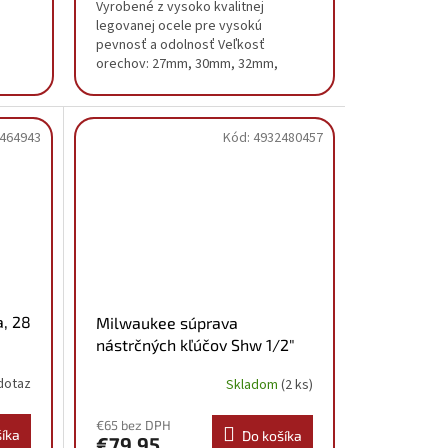
Vyrobené z vysoko kvalitnej
legovanej ocele pre vysokú
pevnosť a odolnosť Veľkosť
orechov: 27mm, 30mm, 32mm,
33mm, 36mm
464943
Kód:
4932480457
a, 28
Milwaukee súprava
nástrčných kľúčov Shw 1/2"
predĺžených (10ks)
dotaz
Skladom
(2 ks)
4932480457
€65 bez DPH
íka
Do košíka
€79,95