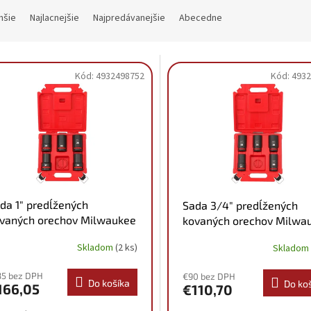
hšie
Najlacnejšie
Najpredávanejšie
Abecedne
Kód:
4932498752
Kód:
4932
da 1" predĺžených
Sada 3/4" predĺžených
vaných orechov Milwaukee
kovaných orechov Milwa
932498752
4932498750
Skladom
(2 ks)
Skladom
35 bez DPH
€90 bez DPH
Do košíka
Do ko
166,05
€110,70