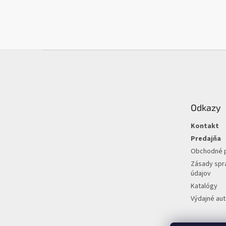
Z
á
p
ä
t
Odkazy
i
e
Kontakt
Predajňa
Obchodné 
Zásady spr
údajov
Katalógy
Výdajné au