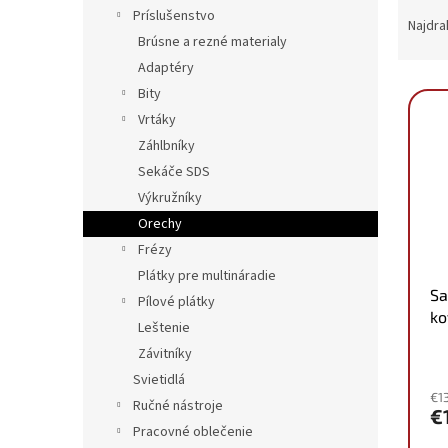
R
Príslušenstvo
a
Najdra
Brúsne a rezné materialy
d
e
Adaptéry
V
n
Bity
ý
i
Vrtáky
p
e
Záhlbníky
i
p
Sekáče SDS
s
r
p
Výkružníky
o
r
d
Orechy
o
u
Frézy
d
k
Plátky pre multináradie
u
t
Sa
Pílové plátky
k
o
ko
Leštenie
t
v
4
o
Závitníky
v
Svietidlá
€1
Ručné nástroje
€
Pracovné oblečenie