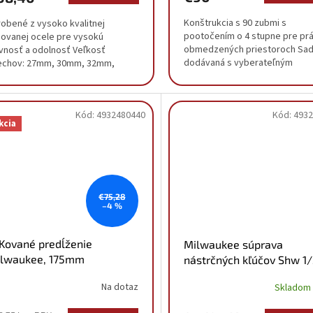
Konštrukcia s 90 zubmi s
robené z vysoko kvalitnej
pootočením o 4 stupne pre prá
govanej ocele pre vysokú
obmedzených priestoroch Sad
vnosť a odolnosť Veľkosť
dodávaná s vyberateľným
echov: 27mm, 30mm, 32mm,
vnútorným organizérom, ktorý 
mm, 36mm
dokonale navrhnutý pre...
Kód:
4932480440
Kód:
4932
kcia
€75,28
–4 %
 Kované predĺženie
Milwaukee súprava
lwaukee, 175mm
nástrčných kľúčov Shw 1/
932480440
(13ks) 4932480456
Na dotaz
Skladom