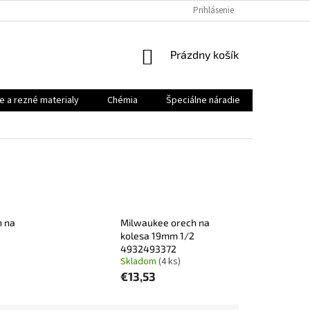
Prihlásenie
NÁKUPNÝ
Prázdny košík
KOŠÍK
e a rezné materialy
Chémia
Špeciálne náradie
Priemysel
h na
Milwaukee orech na
kolesa 19mm 1/2
4932493372
Skladom
(4 ks)
€13,53