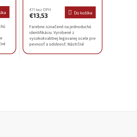
€11 bez DPH
íka
Do košíka
€13,53
chú
Farebne označené na jednoduchú
identifikáciu. Vyrobené z
le
vysokokvalitnej legovanej ocele pre
čné
pevnosť a odolnosť. Nástrčné
hlavice na matice kolies sú
tenkostenné pre ľahký...