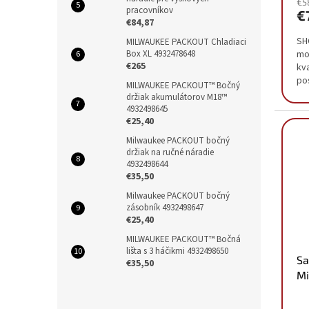
€5
pracovníkov
€
€84,87
SH
MILWAUKEE PACKOUT Chladiaci
Box XL 4932478648
mo
€265
kva
po
MILWAUKEE PACKOUT™ Bočný
od
držiak akumulátorov M18™
pre
4932498645
€25,40
Milwaukee PACKOUT bočný
držiak na ručné náradie
4932498644
€35,50
Milwaukee PACKOUT bočný
zásobník 4932498647
€25,40
MILWAUKEE PACKOUT™ Bočná
lišta s 3 háčikmi 4932498650
Sa
€35,50
Mi