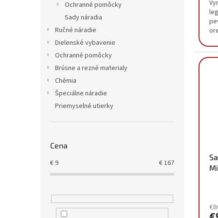
Vy
Ochranné pomôcky
le
Sady náradia
pe
Ručné náradie
or
33
Dielenské vybavenie
Ochranné pomôcky
Brúsne a rezné materialy
Chémia
Špeciálne náradie
Priemyselné utierky
Cena
Sa
€
9
€
167
Mi
4
€8
€