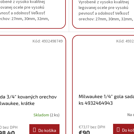
robené z vysoko kvalitnej
Vyrobené z vysoko kvalitnej
govanej ocele pre vysokú
legovanej ocele pre vysokú
vnosť a odolnosť Veľkosť
pevnosť a odolnosť Veľkosť
echov: 27mm, 30mm, 32mm,
orechov: 27mm, 30mm, 32mm,
mm, 36mm
33mm, 36mm
Kód:
4932498749
Kód:
4932
Milwaukee 1/4" gola sad
da 3/4" kovaných orechov
ks 4932464943
lwaukee, krátke
932498749
Na 
Skladom
(2 ks)
€73,17 bez DPH
0 bez DPH
Do koš
Do košíka
€90
98,40