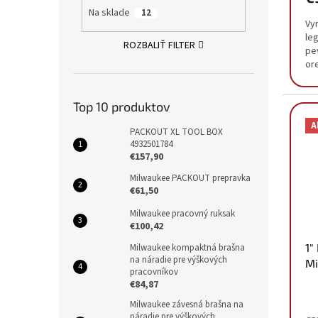
Na sklade
12
Vy
le
ROZBALIŤ FILTER
pe
or
33
Top 10 produktov
A
PACKOUT XL TOOL BOX
4932501784
€157,90
Milwaukee PACKOUT prepravka
€61,50
Milwaukee pracovný ruksak
€100,42
1"
Milwaukee kompaktná brašna
na náradie pre výškových
Mi
pracovníkov
4
€84,87
Milwaukee závesná brašna na
náradie pre výškových