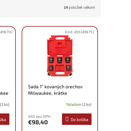
14
položiek celkom
498750
Kód:
4932498751
Sada 1" kovaných orechov
ukee
Milwaukee, krátke
4932498751
(2 ks)
Skladom
(2 ks)
€80 bez DPH
šíka
Do košíka
€98,40