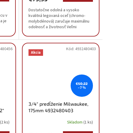
Dostatočne odolná a vysoko
cu v
kvalitná legovaná oceľ (chromo-
a je
molybdénová) zaručuje maximálnu
odolnosť a životnosť Veľmi
je
jednoduchá montáž vďaka 6 bodom
pre uchopenie Zapustené rohy...
480456
Kód:
4932480403
Akcia
€50,22
–7 %
3/4" predĺženie Milwaukee,
2"
175mm 4932480403
(2 ks)
Skladom
(1 ks)