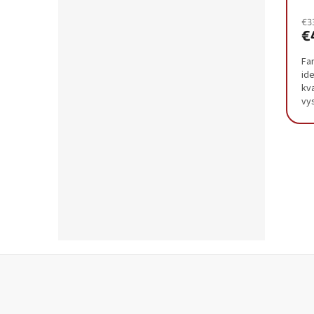
€3
€
Fa
id
kva
vy
or