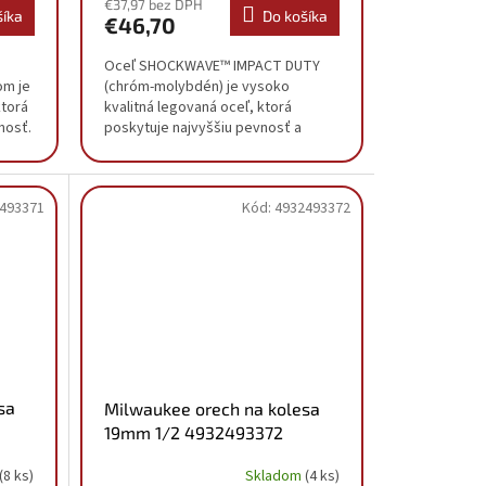
€37,97 bez DPH
šíka
Do košíka
€46,70
Oceľ SHOCKWAVE™ IMPACT DUTY
om je
(chróm-molybdén) je vysoko
ktorá
kvalitná legovaná oceľ, ktorá
nosť.
poskytuje najvyššiu pevnosť a
odolnosť. Vyrazené a farebne
vyplnené označenie priemeru a...
493371
Kód:
4932493372
sa
Milwaukee orech na kolesa
19mm 1/2 4932493372
(8 ks)
Skladom
(4 ks)