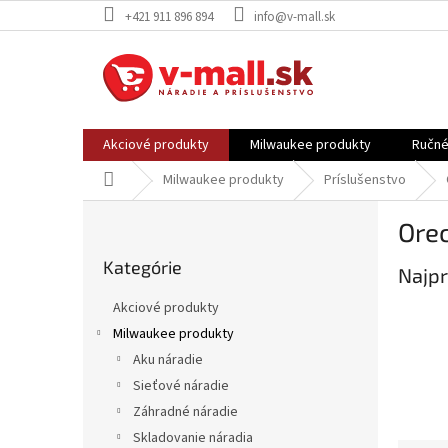
Prejsť
+421 911 896 894
info@v-mall.sk
na
obsah
Akciové produkty
Milwaukee produkty
Ručné
Domov
Milwaukee produkty
Príslušenstvo
B
Ore
o
Preskočiť
č
Kategórie
kategórie
Najpr
n
ý
Akciové produkty
p
Milwaukee produkty
a
Aku náradie
n
e
Sieťové náradie
l
Záhradné náradie
Skladovanie náradia