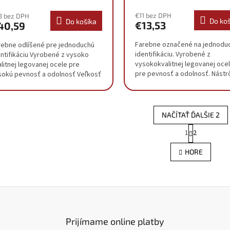
€11 bez DPH
3 bez DPH
Do koš
Do košíka
€13,53
40,59
Farebne označené na jednodu
rebne odlíšené pre jednoduchú
identifikáciu. Vyrobené z
entifikáciu Vyrobené z vysoko
vysokokvalitnej legovanej oce
litnej legovanej ocele pre
pre pevnosť a odolnosť. Nástr
sokú pevnosť a odolnosť Veľkosť
hlavice na matice kolies sú
echov: 17mm, 19mm, 21mm
tenkostenné pre ľahký...
NAČÍTAŤ ĎALŠIE 2
S
1
2
O
t
r
v
HORE
á
l
n
á
k
d
o
a
v
c
a
i
n
e
i
Prijímame online platby
e
p