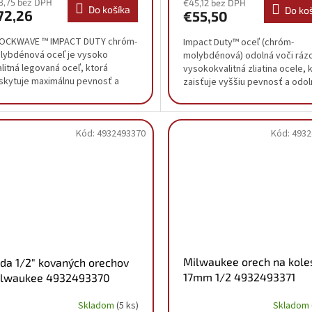
8,75 bez DPH
€45,12 bez DPH
Do košíka
Do ko
72,26
€55,50
OCKWAVE ™ IMPACT DUTY chróm-
Impact Duty™ oceľ (chróm-
lybdénová oceľ je vysoko
molybdénová) odolná voči ráz
litná legovaná oceľ, ktorá
vysokokvalitná zliatina ocele, 
skytuje maximálnu pevnosť a
zaisťuje vyššiu pevnosť a odol
olnosť Kované 1" 175 mm
Dokonalé nasadenie vďaka 6
dĺženie nástrčných kľúčov pre...
upínacím zónam....
Kód:
4932493370
Kód:
4932
Milwaukee orech na kole
da 1/2" kovaných orechov
17mm 1/2 4932493371
lwaukee 4932493370
Skladom
Skladom
(5 ks)