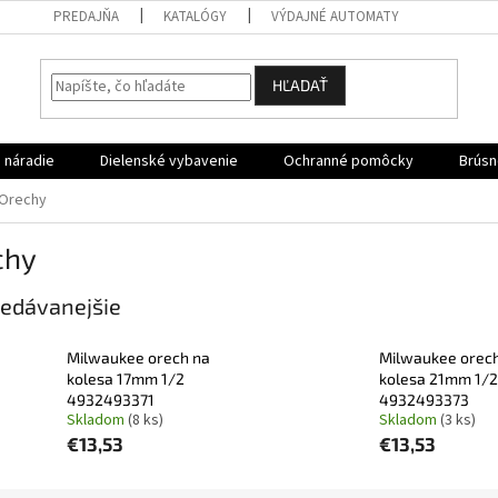
PREDAJŇA
KATALÓGY
VÝDAJNÉ AUTOMATY
HĽADAŤ
 náradie
Dielenské vybavenie
Ochranné pomôcky
Brúsn
Orechy
chy
edávanejšie
Milwaukee orech na
Milwaukee orec
kolesa 17mm 1/2
kolesa 21mm 1/2
4932493371
4932493373
Skladom
(8 ks)
Skladom
(3 ks)
€13,53
€13,53