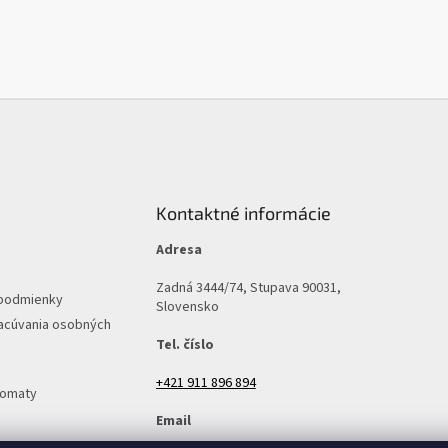
r
v
k
y
v
ý
p
i
s
u
Kontaktné informácie
Adresa
Zadná 3444/74, Stupava 90031,
podmienky
Slovensko
acúvania osobných
Tel. číslo
+421 911 896 894
tomaty
Email