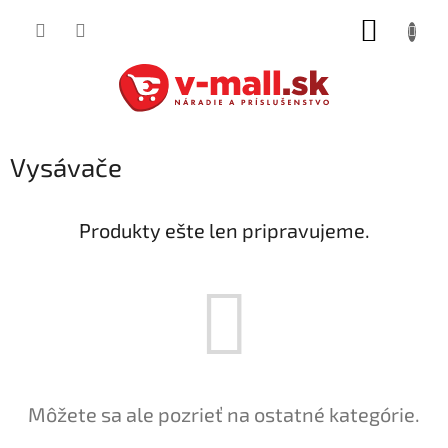
Prejsť
NÁKUP
na
obsah
KOŠÍK
Vysávače
Produkty ešte len pripravujeme.
Môžete sa ale pozrieť na ostatné kategórie.