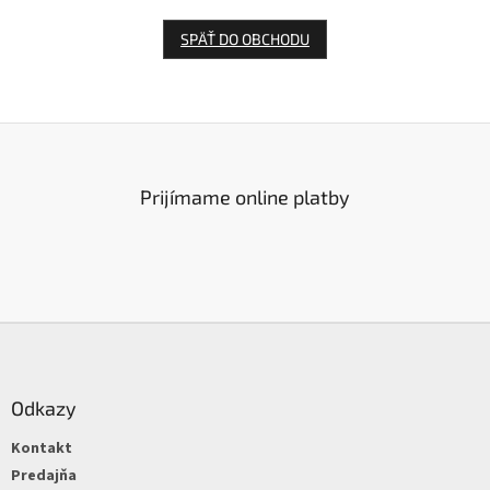
SPÄŤ DO OBCHODU
Prijímame online platby
Z
á
p
ä
Odkazy
t
Kontakt
i
e
Predajňa