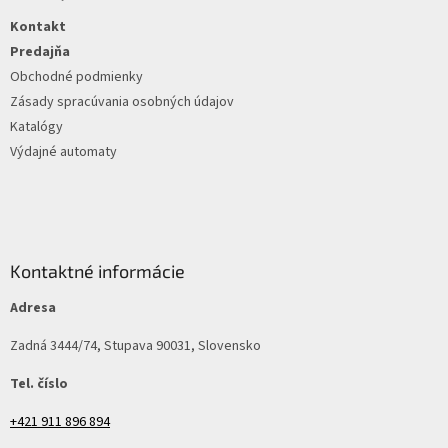
i
t
s
Kontakt
i
u
e
Predajňa
Obchodné podmienky
Zásady spracúvania osobných údajov
Katalógy
Výdajné automaty
Kontaktné informácie
Adresa
Zadná 3444/74, Stupava 90031, Slovensko
Tel. číslo
+421 911 896 894