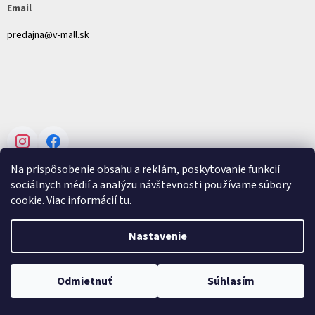
Email
predajna@v-mall.sk
Instagram
Facebook
Na prispôsobenie obsahu a reklám, poskytovanie funkcií
sociálnych médií a analýzu návštevnosti používame súbory
cookie. Viac informácií
tu
.
Vytvoril Shoptet
Nastavenie
Copyright 2026
V-mall
. Všetky práva vyhradené.
Upraviť nastavenie
Odmietnuť
Súhlasím
cookies