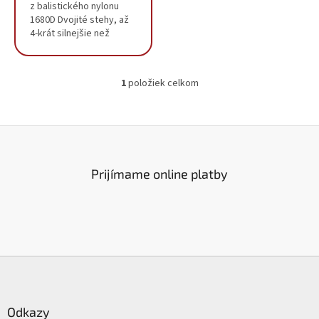
z balistického nylonu
1680D Dvojité stehy, až
4-krát silnejšie než
nitované švy
Integrované rukoväte:
umožňuje jednoduchú
1
položiek celkom
prepravu vrecka.
O
Poskytuje...
v
l
á
d
a
c
Prijímame online platby
i
e
p
r
v
k
Z
y
á
v
ý
p
p
ä
Odkazy