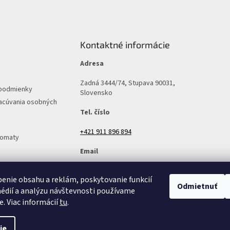
Kontaktné informácie
Adresa
Zadná 3444/74, Stupava 90031,
podmienky
Slovensko
acúvania osobných
Tel. číslo
+421 911 896 894
tomaty
Email
predajna@v-mall.sk
enie obsahu a reklám, poskytovanie funkcií
Odmietnuť
édií a analýzu návštevnosti používame
e. Viac informácií
tu
.
ie