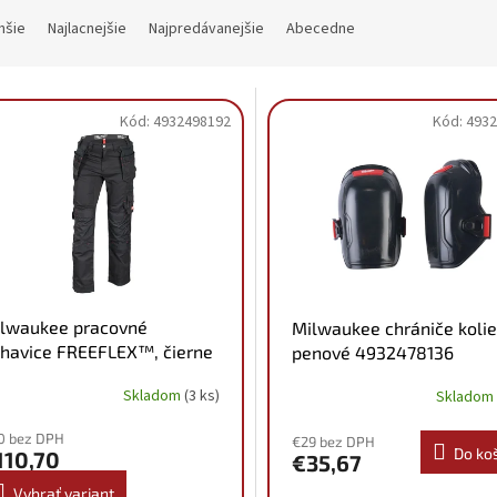
hšie
Najlacnejšie
Najpredávanejšie
Abecedne
Kód:
4932498192
Kód:
4932
lwaukee pracovné
Milwaukee chrániče koli
havice FREEFLEX™, čierne
penové 4932478136
Skladom
(3 ks)
Skladom
0 bez DPH
€29 bez DPH
Do ko
110,70
€35,67
Vybrať variant