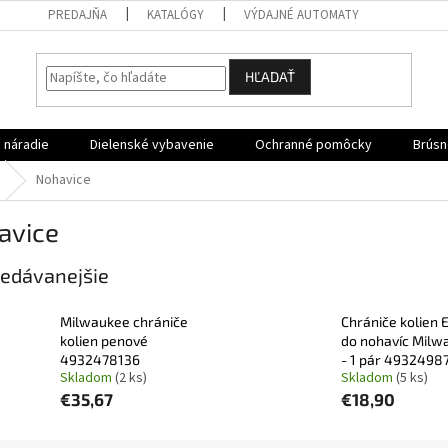
PREDAJŇA
KATALÓGY
VÝDAJNÉ AUTOMATY
HĽADAŤ
 náradie
Dielenské vybavenie
Ochranné pomôcky
Brúsn
Nohavice
avice
edávanejšie
Milwaukee chrániče
Chrániče kolien 
kolien penové
do nohavíc Milw
4932478136
- 1 pár 4932498
Skladom
(2 ks)
Skladom
(5 ks)
€35,67
€18,90