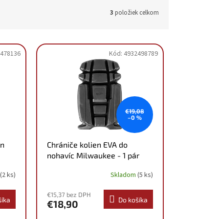
3
položiek celkom
478136
Kód:
4932498789
€19,08
–0 %
en
Chrániče kolien EVA do
nohavíc Milwaukee - 1 pár
4932498789
(2 ks)
Skladom
(5 ks)
€15,37 bez DPH
šíka
Do košíka
€18,90