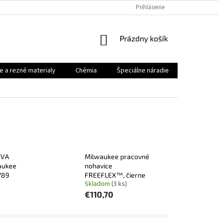
Prihlásenie
NÁKUPNÝ
Prázdny košík
KOŠÍK
e a rezné materialy
Chémia
Špeciálne náradie
Priemysel
EVA
Milwaukee pracovné
aukee
nohavice
789
FREEFLEX™, čierne
Skladom
(3 ks)
€110,70