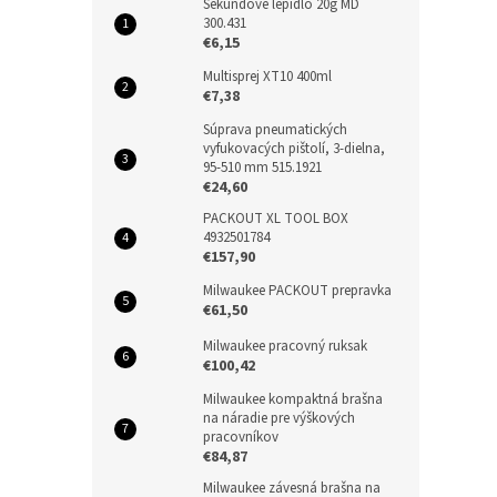
Sekundové lepidlo 20g MD
300.431
€6,15
Multisprej XT10 400ml
€7,38
Súprava pneumatických
vyfukovacých pištolí, 3-dielna,
95-510 mm 515.1921
€24,60
PACKOUT XL TOOL BOX
4932501784
€157,90
Milwaukee PACKOUT prepravka
€61,50
Milwaukee pracovný ruksak
€100,42
Milwaukee kompaktná brašna
na náradie pre výškových
pracovníkov
€84,87
Milwaukee závesná brašna na