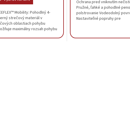
Ochrana pred vniknutím nečist
Pružné, ľahké a pohodlné pen
EEFLEX™ Mobility: Pohodlný 4-
polstrovanie Vodeodolný povr
erný strečový materiál v
Nastaviteľné popruhy pre
účových oblastiach pohybu
prispôsobenie veľkosti. Prack
ožňuje maximálny rozsah pohybu
rýchle nasadenie...
pri zaťažení nástrojmi. Odolný
edne ťažký materiál s...
O
v
l
á
d
a
c
i
e
p
r
v
k
y
v