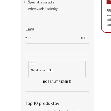
Špeciálne náradie
Priemyselné utierky
FR
sm
kľ
um
Cena
aj 
str
€
18
€
111
Na sklade
3
ROZBALIŤ FILTER
Top 10 produktov