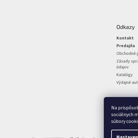
á
p
ä
t
Odkazy
i
e
Kontakt
Predajňa
Obchodné 
Zásady spr
údajov
Katalógy
Výdajné au
Na prispôsob
sociálnych m
súbory cooki
Nastaven