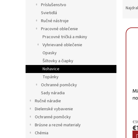
R
Príslušenstvo
a
Najdra
Svietidlá
d
e
Ručné nástroje
V
n
Pracovné oblečenie
ý
i
Pracovné tričká a mikiny
p
e
Vyhrievané oblečenie
i
p
Opasky
s
r
p
Šiltovky a čiapky
o
r
d
Nohavice
o
u
Topánky
d
k
Ochranné pomôcky
u
t
Mi
Sady náradia
k
o
no
Ručné náradie
t
v
o
Dielenské vybavenie
v
Ochranné pomôcky
€9
Brúsne a rezné materialy
€
Chémia