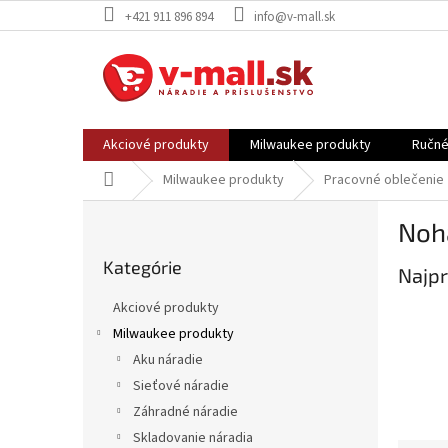
Prejsť
+421 911 896 894
info@v-mall.sk
na
obsah
Akciové produkty
Milwaukee produkty
Ručné
Domov
Milwaukee produkty
Pracovné oblečenie
B
Noh
o
Preskočiť
č
Kategórie
kategórie
Najpr
n
ý
Akciové produkty
p
Milwaukee produkty
a
Aku náradie
n
e
Sieťové náradie
l
Záhradné náradie
Skladovanie náradia