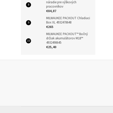
náradie pre výškových
pracovníkov
€84,87
MILWAUKEE PACKOUT Chladiaci
Box XL 4932478648
€265
MILWAUKEE PACKOUT™ Bočný
držiak akumulátorov M18™
4932498645
€25,40
Z