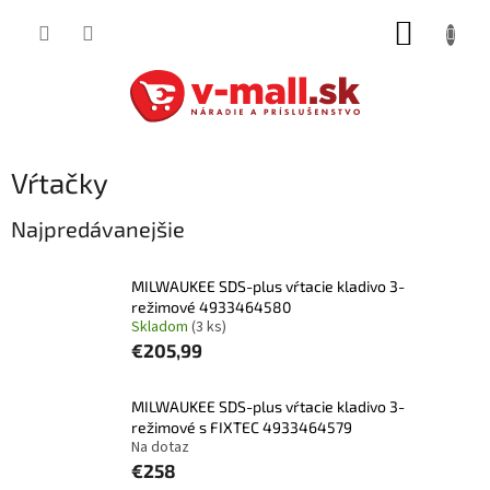
Prejsť
NÁKUP
na
obsah
KOŠÍK
Vŕtačky
Najpredávanejšie
MILWAUKEE SDS-plus vŕtacie kladivo 3-
režimové 4933464580
Skladom
(3 ks)
€205,99
MILWAUKEE SDS-plus vŕtacie kladivo 3-
režimové s FIXTEC 4933464579
Na dotaz
€258