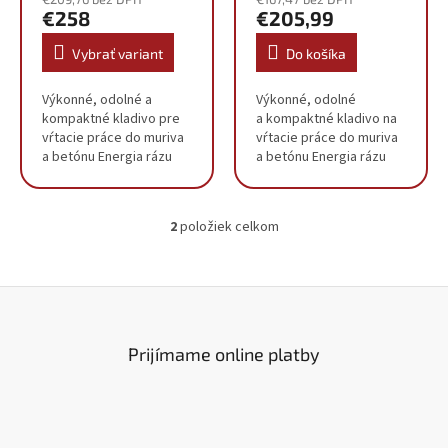
v
€258
€205,99
Vybrať variant
Do košíka
Výkonné, odolné a
Výkonné, odolné
kompaktné kladivo pre
a kompaktné kladivo na
vŕtacie práce do muriva
vŕtacie práce do muriva
a betónu Energia rázu
a betónu Energia rázu
2,4 J poskytuje
2,4 J poskytuje
vynikajúcu rýchlosť
vynikajúcu rýchlosť
vŕtania Motor s výkonom
vŕtania Motor s výkonom
2
položiek celkom
800 W poskytuje
800 W poskytuje...
O
dostatočný...
v
l
á
d
a
c
Prijímame online platby
i
e
p
r
v