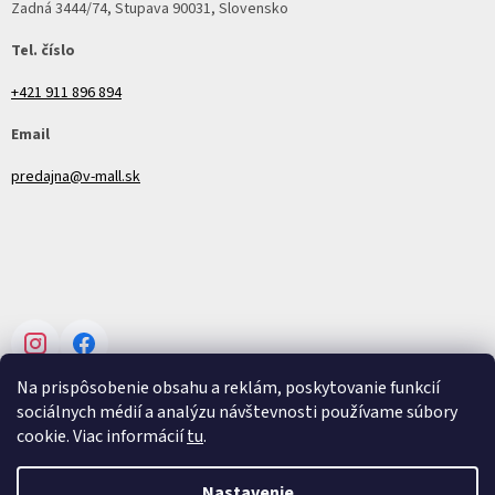
Zadná 3444/74, Stupava 90031, Slovensko
Tel. číslo
+421 911 896 894
Email
predajna@v-mall.sk
Instagram
Facebook
Na prispôsobenie obsahu a reklám, poskytovanie funkcií
sociálnych médií a analýzu návštevnosti používame súbory
cookie. Viac informácií
tu
.
Vytvoril Shoptet
Nastavenie