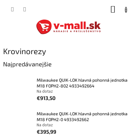
Prejsť
NÁKUP
na
obsah
KOŠÍK
Krovinorezy
Najpredávanejšie
Milwaukee QUIK-LOK hlavná pohonná jednotka
M18 FOPH2-802 4933492664
Na dotaz
€913,50
Milwaukee QUIK-LOK hlavná pohonná jednotka
M18 FOPH2-0 4933492662
Na dotaz
€395,99