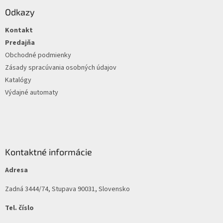
p
u
ä
Odkazy
t
Kontakt
i
e
Predajňa
Obchodné podmienky
Zásady spracúvania osobných údajov
Katalógy
Výdajné automaty
Kontaktné informácie
Adresa
Zadná 3444/74, Stupava 90031, Slovensko
Tel. číslo