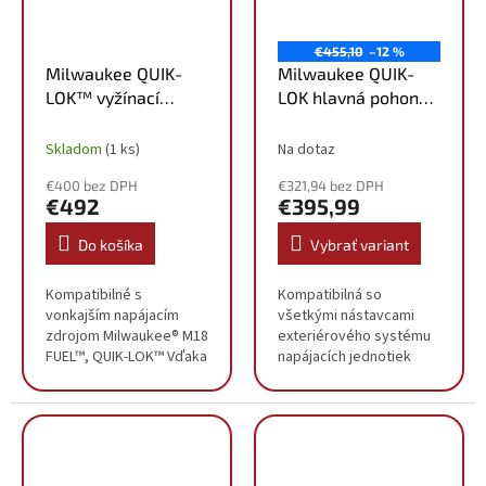
€455,10
–12 %
Milwaukee QUIK-
Milwaukee QUIK-
LOK™ vyžínací
LOK hlavná pohonná
nadstavec
jednotka M18
4932492669
FOPH2-0
Skladom
(1 ks)
Na dotaz
4933492662
€400 bez DPH
€321,94 bez DPH
€492
€395,99
Do košíka
Vybrať variant
Kompatibilné s
Kompatibilná so
vonkajším napájacím
všetkými nástavcami
zdrojom Milwaukee® M18
exteriérového systému
FUEL™, QUIK-LOK™ Vďaka
napájacích jednotiek
dokonalej presnosti a
QUIK-LOK™ Milwaukee®
všestrannosti umožňuje
30 % nárast výkonu a
bezpečne vyžínať
tepelného výkonu:
napriek prekážkam,
odomknutie
vytvárať...
bezkonkurenčných...