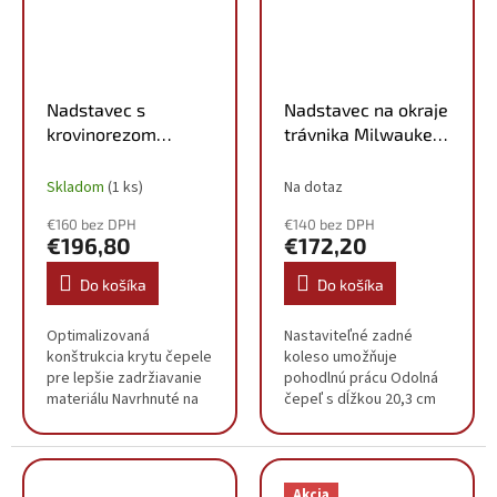
Nadstavec s
Nadstavec na okraje
krovinorezom
trávnika Milwaukee
Milwaukee M18
M18 FOPH-EA
FOPH-BCA
4932464958
Skladom
(1 ks)
Na dotaz
4932479986
€160 bez DPH
€140 bez DPH
€196,80
€172,20
Do košíka
Do košíka
Optimalizovaná
Nastaviteľné zadné
konštrukcia krytu čepele
koleso umožňuje
pre lepšie zadržiavanie
pohodlnú prácu Odolná
materiálu Navrhnuté na
čepeľ s dĺžkou 20,3 cm
čistenie vysokej trávy,
Priemer kotúča (mm) 203
buriny, hustých krovín a
Dĺžka nadstavca (cm)
mladých stromov 4-zubý
96.5 Max. kapacita
kotúč s priemerom...
rezania (mm) 50
Akcia