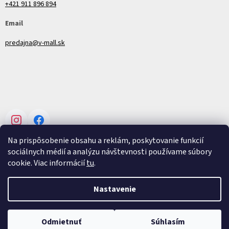
+421 911 896 894
Email
predajna@v-mall.sk
Instagram
Facebook
Na prispôsobenie obsahu a reklám, poskytovanie funkcií
sociálnych médií a analýzu návštevnosti používame súbory
cookie. Viac informácií
tu
.
Vytvoril Shoptet
Nastavenie
Copyright 2026
V-mall
. Všetky práva vyhradené.
Upraviť nastavenie
Odmietnuť
Súhlasím
cookies