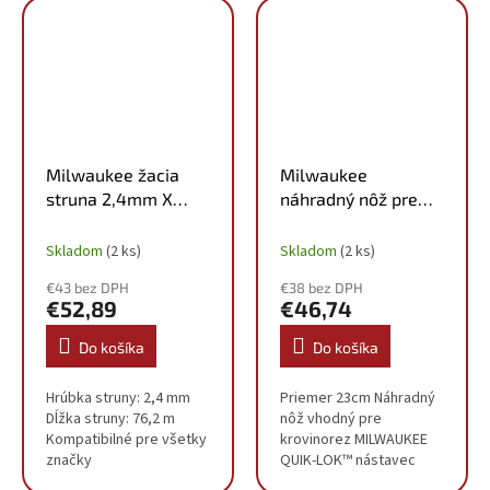
(cm) 102 Dosiahnutie
bezpečnejšiu prácu
plného výkonu motora...
pomocou nadstavcov,
ako...
Milwaukee žacia
Milwaukee
struna 2,4mm X
náhradný nôž pre
76m 49162713
krovinorez QUIK-
LOK™ 4932481041
Skladom
(2 ks)
Skladom
(2 ks)
€43 bez DPH
€38 bez DPH
€52,89
€46,74
Do košíka
Do košíka
Hrúbka struny: 2,4 mm
Priemer 23cm Náhradný
Dĺžka struny: 76,2 m
nôž vhodný pre
Kompatibilné pre všetky
krovinorez MILWAUKEE
značky
QUIK-LOK™ nástavec
krovinorezu M18FOPH-