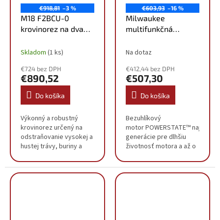
€918,81
–3 %
€603,93
–16 %
M18 F2BCU-0
Milwaukee
krovinorez na dva
multifunkčná
akumulátory
strunová kosačka 2.
4933480859
generácie QUIK-
Skladom
(1 ks)
Na dotaz
LOK™
€724 bez DPH
€412,44 bez DPH
M18FOPHLTKIT2-0
€890,52
€507,30
4933492663
Do košíka
Do košíka
Výkonný a robustný
Bezuhlíkový
krovinorez určený na
motor POWERSTATE™ najnovšej
odstraňovanie vysokej a
generácie pre dlhšiu
hustej trávy, buriny a
životnosť motora a až o
hustého krovia
30% vyšší výkon ako
Technológia M18
predchádzajúci model.
FUEL umožňuje náradiu
Inteligentný
udržiavať rýchlosť aj
systém REDLINK...
pri...