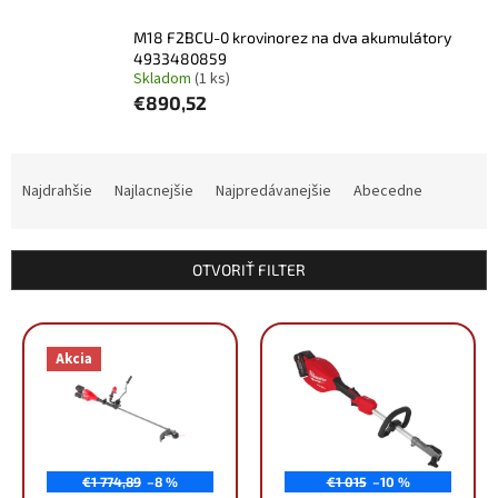
M18 F2BCU-0 krovinorez na dva akumulátory
4933480859
Skladom
(1 ks)
€890,52
R
a
Najdrahšie
Najlacnejšie
Najpredávanejšie
Abecedne
d
e
n
OTVORIŤ FILTER
i
e
V
p
ý
r
Akcia
p
o
i
d
s
u
p
k
r
t
€1 774,89
–8 %
€1 015
–10 %
o