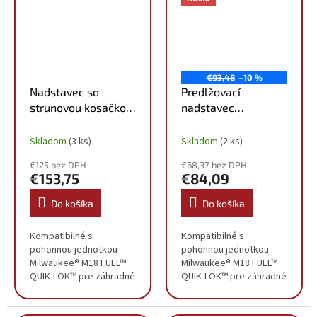
€93,48
–10 %
Nadstavec so
Predlžovací
strunovou kosačkou
nadstavec
Milwaukee M18
Milwaukee M18
FOPH-LTA
FOPH-EXA
Skladom
(3 ks)
Skladom
(2 ks)
4932464955
4932464960
€125 bez DPH
€68,37 bez DPH
€153,75
€84,09
Do košíka
Do košíka
Kompatibilné s
Kompatibilné s
pohonnou jednotkou
pohonnou jednotkou
Milwaukee® M18 FUEL™
Milwaukee® M18 FUEL™
QUIK-LOK™ pre záhradné
QUIK-LOK™ pre záhradné
náradie Umožňuje
náradie Zaručuje
jednoduché kosenie
predĺženie dosahu o 91
hustého krovia Dĺžka
cm, čo umožňuje