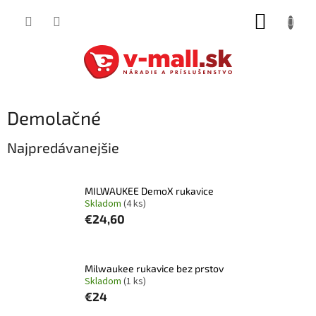
Prejsť
NÁKUP
na
obsah
KOŠÍK
Demolačné
Najpredávanejšie
MILWAUKEE DemoX rukavice
Skladom
(4 ks)
€24,60
Milwaukee rukavice bez prstov
Skladom
(1 ks)
€24