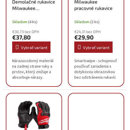
o
Demolačné rukavice
Milwaukee
d
v
Milwaukee
pracovné rukavice
u
zosilnené
k
Skladom
(4 ks)
Skladom
(2 ks)
t
o
€30,73 bez DPH
€24,31 bez DPH
v
€37,80
€29,90
Vybrať variant
Vybrať variant
Nárazuvzdorný materiál
Smartswipe - schopnosť
na zadnej strane ruky a
používať zariadenia s
prstov, ktorý znižuje a
dotykovou obrazovkou
absorbuje nárazy.
bez odstránenia rukavíc
Armortex ™ zosilnené
Armortex® vystužená
dlane a prsty: Zvýšená
časť dlane a prstov.
odolnosť a ochrana rúk.
Zvýšená odolnosť a
Vynikajúca...
ochrana rúk. Priedušná...