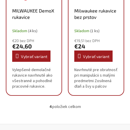
MILWAUKEE DemoX
Milwaukee rukavice
rukavice
bez prstov
Skladom
(4 ks)
Skladom
(1 ks)
€20 bez DPH
€19,51 bez DPH
€24,60
€24
Vybrať variant
Vybrať variant
Vylepšené demolačné
Navrhnuté pre obratnosť
rukavice navrhnuté ako
pri manipulácii s malými
všestranné a pohodlné
predmetmi Zosilnená
pracovné rukavice.
dlaň a švy u palcov
ARMORTEX™ Zosilnené
Ľahký, priedušný
dlane a končeky prstov:
podklad Odvod vlhkosti
Zvýšená odolnosť a
obloženia poskytuje
4
položiek celkom
ochrana rúk.
pohodlie po celý deň...
O
SMARTSWIPE™:...
v
l
á