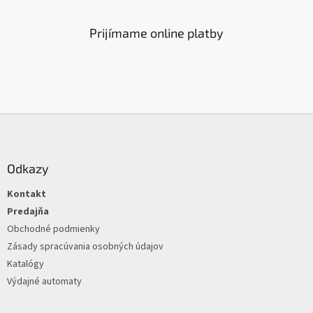
d
a
c
Prijímame online platby
i
e
p
r
v
k
Z
y
á
v
ý
p
p
ä
Odkazy
i
t
s
Kontakt
i
u
e
Predajňa
Obchodné podmienky
Zásady spracúvania osobných údajov
Katalógy
Výdajné automaty