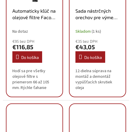
Automaticky kľúč na
Sada nástrčných
olejové filtre Facom
orechov pre výmenu
U.48
oleja, 12-dielna
BT711150
Na dotaz
Skladom
(1 ks)
€95 bez DPH
€35 bez DPH
€116,85
€43,05
Do košíka
Do košíka
Hodí sa pre všetky
12-dielna súprava na
olejové filtre s
montáž a demontáž
priemerom 66 až 105
vypúšťacích skrutiek
mm. Rýchle ťahanie
oleja
vďaka funkcii rohatky.
Umožňuje efektívnu
prácu v obmedzenom
priestore.