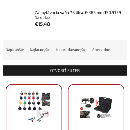
Zachytávacia vaňa 7,5 litra, Ø 385 mm 150.9359
Na dotaz
€15,48
R
a
Najdrahšie
Najlacnejšie
Najpredávanejšie
Abecedne
d
e
n
OTVORIŤ FILTER
i
e
V
p
ý
r
p
o
i
d
s
u
p
k
r
t
o