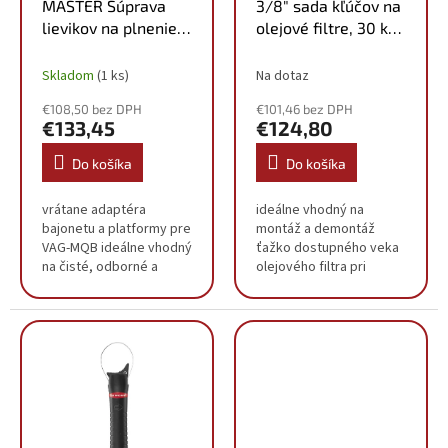
o
MASTER Súprava
3/8" sada kľúčov na
d
v
lievikov na plnenie
olejové filtre, 30 ks
u
oleja s otočným
150.9350
k
ramenom, 24-dielna
Skladom
(1 ks)
Na dotaz
t
150.9130
o
€108,50 bez DPH
€101,46 bez DPH
v
€133,45
€124,80
Do košíka
Do košíka
vrátane adaptéra
ideálne vhodný na
bajonetu a platformy pre
montáž a demontáž
VAG-MQB ideálne vhodný
ťažko dostupného veka
na čisté, odborné a
olejového filtra pri
ekologické plnenie
výmene vložky
špeciálny úzky lievik s
olejového filtra alebo
tesnením priame a tesné
olejového filtra na
spojenie s plniacom...
presné dotiahnutie
uťahovacím
momentom...