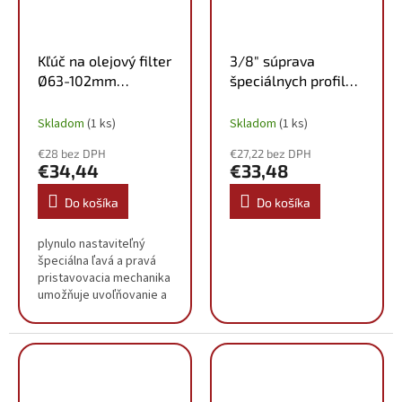
Kľúč na olejový filter
3/8" súprava
Ø63-102mm
špeciálnych profilov
150.9313
na výmenu oleja pre
plastové vypúšťacie
Skladom
(1 ks)
Skladom
(1 ks)
skrutky oleja, 6 ks,
€28 bez DPH
€27,22 bez DPH
150.1030
€34,44
€33,48
Do košíka
Do košíka
plynulo nastaviteľný
špeciálna ľavá a pravá
pristavovacia mechanika
umožňuje uvoľňovanie a
uťahovanie rôznych
veľkých olejových filtrov
ideálne vhodný na
montáž a demontáž...