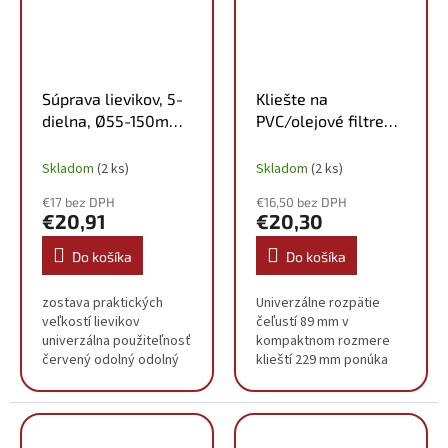
Súprava lievikov, 5-
Kliešte na
dielna, Ø55-150mm
PVC/olejové filtre
150.9240
nastaviteľné
Milwaukee
Skladom
(2 ks)
Skladom
(2 ks)
4932492511
€17 bez DPH
€16,50 bez DPH
€20,91
€20,30
Do košíka
Do košíka
zostava praktických
Univerzálne rozpätie
veľkostí lievikov
čeľustí 89 mm v
univerzálna použiteľnosť
kompaktnom rozmere
červený odolný odolný
klieští 229 mm ponúka
voči oleju, benzínu a
riešenie pre rôzne
kyselinám držadlo na
inštalatérske a
pohodlné použitie HDPE
automobilové aplikácie
(vysokohustotný
Pohodlné rukoväte,