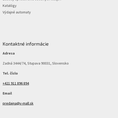
Katalógy
Výdajné automaty
Kontaktné informácie
Adresa
Zadná 3444/74, Stupava 90031, Slovensko
Tel. číslo
+421 911 896 894
Email
predajna@v-mall.sk