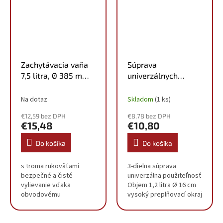
polyetylén)
ktoré sa nebudú...
Zachytávacia vaňa
Súprava
7,5 litra, Ø 385 mm
univerzálnych
150.9359
lievikov, 3-dielna,
BT156916
Na dotaz
Skladom
(1 ks)
€12,59 bez DPH
€8,78 bez DPH
€15,48
€10,80
Do košíka
Do košíka
s troma rukoväťami
3-dielna súprava
bezpečné a čisté
univerzálna použiteľnosť
vylievanie vďaka
Objem 1,2 litra Ø 16 cm
obvodovému
vysoký preplňovací okraj
preplňovaciemu okraju a
poskytuje ochranu proti
výtokovému kohúta
striekajúcej vode
ideálny na zachytávanie
odoberateľný flexibilný