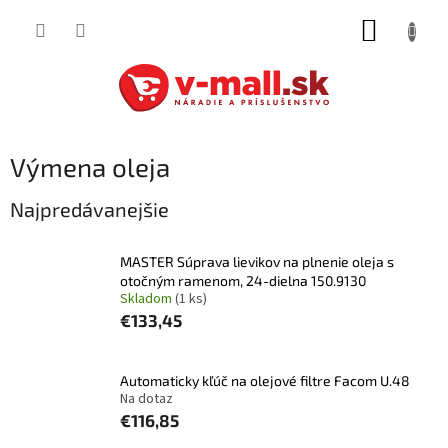
Prejsť
NÁKUP
na
obsah
KOŠÍK
Výmena oleja
Najpredávanejšie
MASTER Súprava lievikov na plnenie oleja s
otočným ramenom, 24-dielna 150.9130
Skladom
(1 ks)
€133,45
Automaticky kľúč na olejové filtre Facom U.48
Na dotaz
€116,85