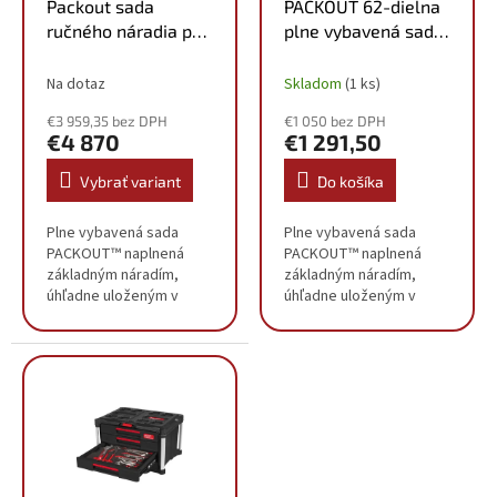
o
Packout sada
PACKOUT 62-dielna
d
v
ručného náradia pre
plne vybavená sada
u
mechanikov 382ks
očkoplochých kľúčov
k
4932501863
4932501865
Na dotaz
Skladom
(1 ks)
t
o
€3 959,35 bez DPH
€1 050 bez DPH
v
€4 870
€1 291,50
Vybrať variant
Do košíka
Plne vybavená sada
Plne vybavená sada
PACKOUT™ naplnená
PACKOUT™ naplnená
základným náradím,
základným náradím,
úhľadne uloženým v
úhľadne uloženým v
penových vložkách pre
penových vložkách pre
najlepšiu organizáciu.
najlepšiu organizáciu.
FOUR FLAT™ strany na
FOUR FLAT™ strany na
nástrčnom kľúči bránia
nástrčnom kľúči bránia
odkotúľaniu...
odkotúľaniu...