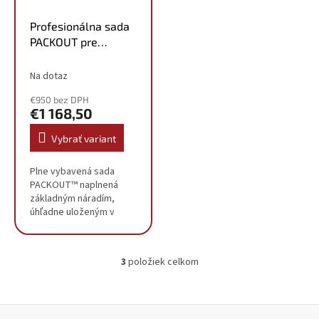
Profesionálna sada
PACKOUT pre
mechanikov
4932501866
Na dotaz
€950 bez DPH
€1 168,50
Vybrať variant
Plne vybavená sada
PACKOUT™ naplnená
základným náradím,
úhľadne uloženým v
penových vložkách pre
najlepšiu organizáciu.
FOUR FLAT™ strany na
3
položiek celkom
nástrčnom kľúči bránia
O
odkotúľaniu...
v
l
á