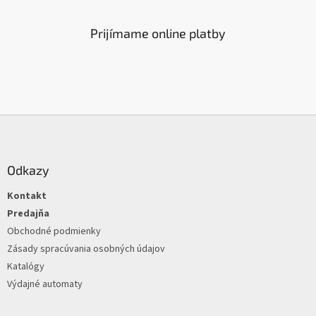
d
a
c
Prijímame online platby
i
e
p
r
v
k
Z
y
á
v
ý
p
p
ä
Odkazy
i
t
s
Kontakt
i
u
e
Predajňa
Obchodné podmienky
Zásady spracúvania osobných údajov
Katalógy
Výdajné automaty