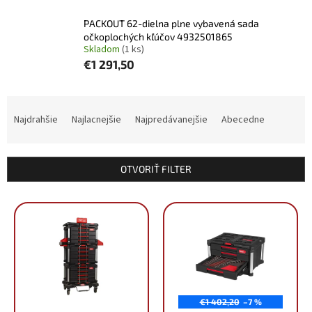
PACKOUT 62-dielna plne vybavená sada
očkoplochých kľúčov 4932501865
Skladom
(1 ks)
€1 291,50
R
a
Najdrahšie
Najlacnejšie
Najpredávanejšie
Abecedne
d
e
n
OTVORIŤ FILTER
i
e
V
p
ý
r
p
o
i
d
s
u
p
k
r
t
€1 402,20
–7 %
o