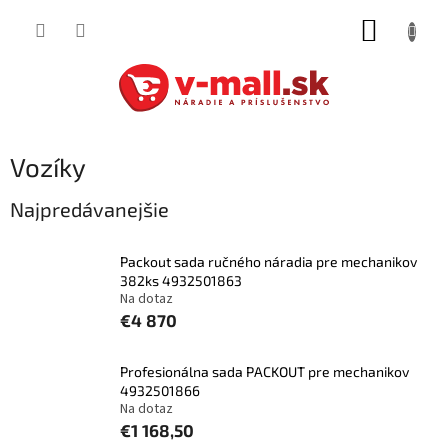
Prejsť
NÁKUP
na
obsah
KOŠÍK
Vozíky
Najpredávanejšie
Packout sada ručného náradia pre mechanikov
382ks 4932501863
Na dotaz
€4 870
Profesionálna sada PACKOUT pre mechanikov
4932501866
Na dotaz
€1 168,50