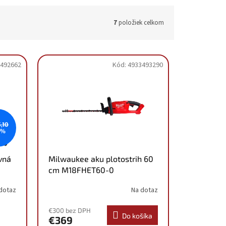
7
položiek celkom
492662
Kód:
4933493290
,10
 %
vná
Milwaukee aku plotostrih 60
cm M18FHET60-0
4933493290
dotaz
Na dotaz
€300 bez DPH
Do košíka
€369