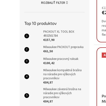
ROZBALIŤ FILTER
€2
€
Dv
Top 10 produktov
re
ma
PACKOUT XL TOOL BOX
fle
4932501784
ko
€157,90
bez
Milwaukee PACKOUT prepravka
€61,50
A
Milwaukee pracovný ruksak
€100,42
Milwaukee kompaktná brašna
na náradie pre výškových
pracovníkov
€84,87
Milwaukee závesná brašna na
náradie pre výškových
Pr
pracovníkov
Mi
€84,87