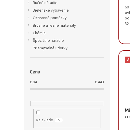
Ručné náradie
60
Dielenské vybavenie
ov
Ochranné pomôcky
od
32
Brúsne a rezné materialy
vý
Chémia
Špeciálne náradie
Priemyselné utierky
A
Cena
€
84
€
443
Mi
c
Na sklade
5
4