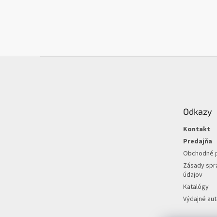
Z
á
p
ä
t
Odkazy
i
e
Kontakt
Predajňa
Obchodné 
Zásady spr
údajov
Katalógy
Výdajné au