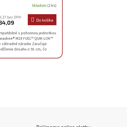
932464960
Skladom
(2 ks)
8,37 bez DPH
Do košíka
84,09
mpatibilné s pohonnou jednotkou
lwaukee® M18 FUEL™ QUIK-LOK™
e záhradné náradie Zaručuje
edĺženie dosahu o 91 cm, čo
ožňuje bezpečnejšiu prácu
mocou nadstavcov, ako...
O
v
l
á
d
a
c
i
e
p
r
Prijímame online platby