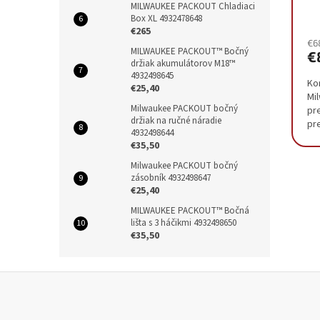
4
MILWAUKEE PACKOUT Chladiaci
Box XL 4932478648
€265
€6
MILWAUKEE PACKOUT™ Bočný
€
držiak akumulátorov M18™
4932498645
Ko
€25,40
Mi
Milwaukee PACKOUT bočný
pr
držiak na ručné náradie
pr
4932498644
um
€35,50
po
Milwaukee PACKOUT bočný
zásobník 4932498647
€25,40
MILWAUKEE PACKOUT™ Bočná
lišta s 3 háčikmi 4932498650
€35,50