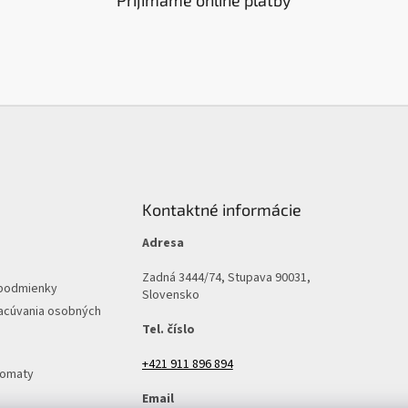
v
k
y
v
ý
p
i
s
u
Kontaktné informácie
Adresa
Zadná 3444/74, Stupava 90031,
podmienky
Slovensko
acúvania osobných
Tel. číslo
+421 911 896 894
tomaty
Email