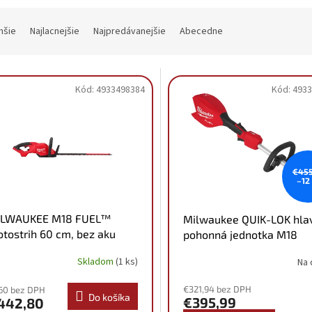
hšie
Najlacnejšie
Najpredávanejšie
Abecedne
Kód:
4933498384
Kód:
4933
€455
–12
ILWAUKEE M18 FUEL™
Milwaukee QUIK-LOK hla
otostrih 60 cm, bez aku
pohonná jednotka M18
933498384
FOPH2-0 4933492662
Skladom
(1 ks)
Na 
€321,94 bez DPH
60 bez DPH
Do košíka
€395,99
442,80