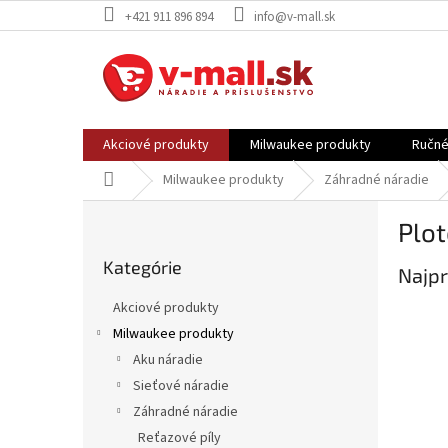
Prejsť
+421 911 896 894
info@v-mall.sk
na
obsah
Akciové produkty
Milwaukee produkty
Ručné
Domov
Milwaukee produkty
Záhradné náradie
B
Plot
o
Preskočiť
č
Kategórie
kategórie
Najpr
n
ý
Akciové produkty
p
Milwaukee produkty
a
Aku náradie
n
e
Sieťové náradie
l
Záhradné náradie
Reťazové píly