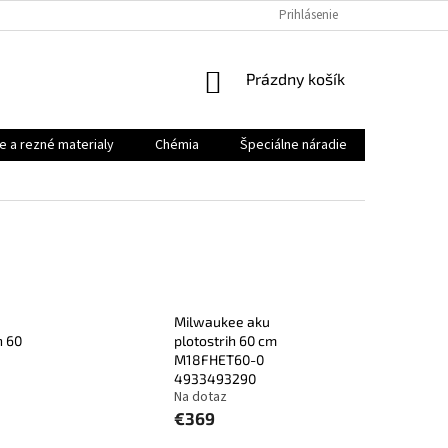
Prihlásenie
NÁKUPNÝ
Prázdny košík
KOŠÍK
e a rezné materialy
Chémia
Špeciálne náradie
Priemysel
Milwaukee aku
h 60
plotostrih 60 cm
M18FHET60-0
4933493290
Na dotaz
€369