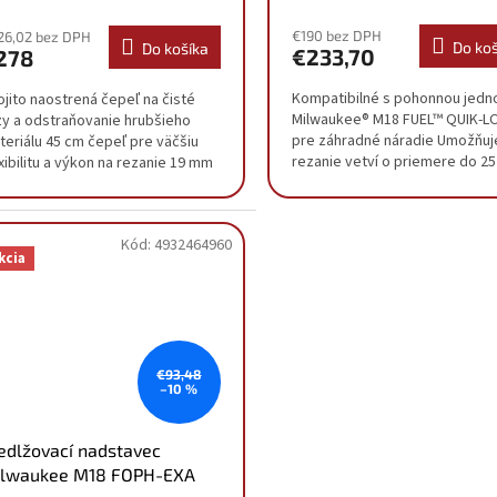
€190 bez DPH
26,02 bez DPH
Do koš
Do košíka
€233,70
278
Kompatibilné s pohonnou jedn
ojito naostrená čepeľ na čisté
Milwaukee® M18 FUEL™ QUIK-L
zy a odstraňovanie hrubšieho
pre záhradné náradie Umožňuj
teriálu 45 cm čepeľ pre väčšiu
rezanie vetví o priemere do 2
xibilitu a výkon na rezanie 19 mm
Čepeľ dlhá 508 mm ostrihá viac
nárov Udržuje výkon pri zaťažení
jeden záťah...
...
Kód:
4932464960
kcia
€93,48
–10 %
edlžovací nadstavec
lwaukee M18 FOPH-EXA