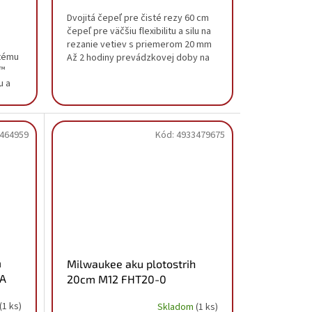
Dvojitá čepeľ pre čisté rezy 60 cm
čepeľ pre väčšiu flexibilitu a silu na
rezanie vetiev s priemerom 20 mm
stému
Až 2 hodiny prevádzkovej doby na
K™
akumulátore M18™ HIGH OUTPUT™
u a
8.0 Ah...
e
464959
Kód:
4933479675
m
Milwaukee aku plotostrih
TA
20cm M12 FHT20-0
4933479675
(1 ks)
Skladom
(1 ks)