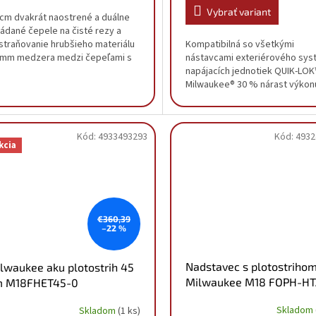
Vybrať variant
 cm dvakrát naostrené a duálne
ládané čepele na čisté rezy a
Kompatibilná so všetkými
straňovanie hrubšieho materiálu
nástavcami exteriérového sy
 mm medzera medzi čepeľami s
napájacích jednotiek QUIK-LO
konom na rezanie až 25...
Milwaukee® 30 % nárast výkon
tepelného výkonu: odomknuti
bezkonkurenčných...
Kód:
4933493293
Kód:
4932
kcia
€360,39
–22 %
Nadstavec s plotostriho
lwaukee aku plotostrih 45
Milwaukee M18 FOPH-H
m M18FHET45-0
4932464959
933493293
Skladom
Skladom
(1 ks)