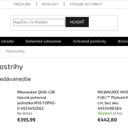
PREDAJŇA
KATALÓGY
VÝDAJNÉ AUTOMATY
HĽADAŤ
 náradie
Dielenské vybavenie
Ochranné pomôcky
Brúsn
Plotostrihy
ostrihy
edávanejšie
Milwaukee QUIK-LOK
MILWAUKEE M18
hlavná pohonná
FUEL™ Plotostri
jednotka M18 FOPH2-
cm, bez aku
0 4933492662
4933498384
Na dotaz
Skladom
(1 ks)
€395,99
€442,80