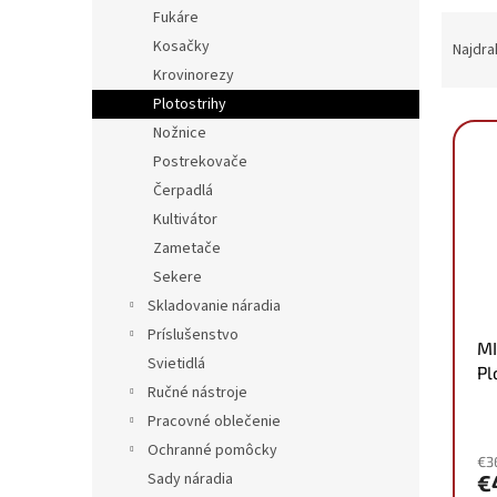
Fukáre
R
a
Kosačky
Najdra
d
Krovinorezy
e
Plotostrihy
V
n
Nožnice
ý
i
Postrekovače
p
e
Čerpadlá
i
p
s
r
Kultivátor
p
o
Zametače
r
d
Sekere
o
u
Skladovanie náradia
d
k
Príslušenstvo
u
t
M
k
o
Svietidlá
Pl
t
v
Ručné nástroje
4
o
Pracovné oblečenie
v
Ochranné pomôcky
€3
Sady náradia
€