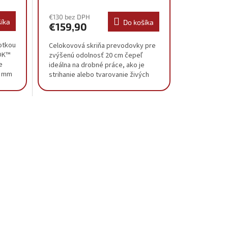
€130 bez DPH
íka
Do košíka
€159,90
otkou
Celokovová skriňa prevodovky pre
OK™
zvýšenú odolnosť 20 cm čepeľ
e
ideálna na drobné práce, ako je
5 mm
strihanie alebo tvarovanie živých
 na
plotov, krovia a kríkov Štíhla
ergonomická...