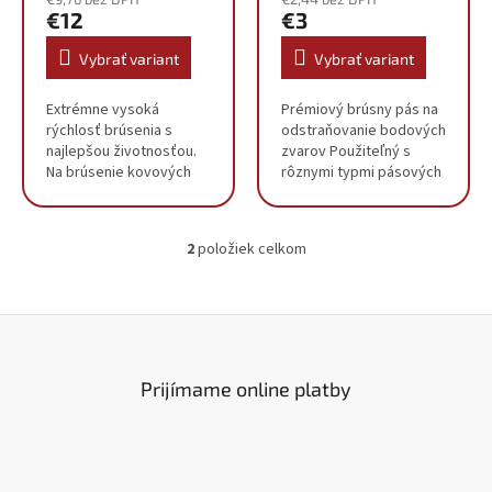
v
€12
€3
Vybrať variant
Vybrať variant
Extrémne vysoká
Prémiový brúsny pás na
rýchlosť brúsenia s
odstraňovanie bodových
najlepšou životnosťou.
zvarov Použiteľný s
Na brúsenie kovových
rôznymi typmi pásových
zvarov, obrysov, hrán a
brúsok dostupných na
profilov. Vhodné pre
trhu Vysoká výdrž
všetky kovy (oceľ,
Zrnitosť: P36, P60, P80
2
položiek celkom
neželezné kovy, hliník,
O
titán a...
v
l
á
d
a
c
Prijímame online platby
i
e
p
r
v