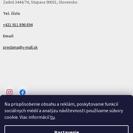
Zadná 3444/74, Stupava 90031, Slovensko
Tel. číslo
+421 911 896 894
Email
predajna@v-mall.sk
Instagram
Facebook
Na prispôsobenie obsahu a reklám, poskytovanie funkcií
sociálnych médií a analýzu návštevnosti používame súbory
cookie. Viac informácií
tu
.
Vytvoril Shoptet
Nastavenie