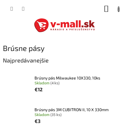
Prejsť
NÁKUP
na
obsah
KOŠÍK
Brúsne pásy
Najpredávanejšie
Brúsny pás Milwaukee 10X330, 10ks
Skladom
(4 ks)
€12
Brúsny pás 3M CUBITRON II, 10 X 330mm
Skladom
(35 ks)
€3