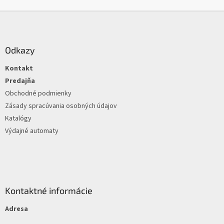
k
Z
y
á
v
ý
p
p
ä
Odkazy
i
t
s
Kontakt
i
u
e
Predajňa
Obchodné podmienky
Zásady spracúvania osobných údajov
Katalógy
Výdajné automaty
Kontaktné informácie
Adresa