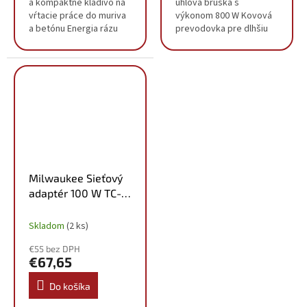
a kompaktné kladivo na
uhlová brúska s
vŕtacie práce do muriva
výkonom 800 W Kovová
a betónu Energia rázu
prevodovka pre dlhšiu
2,4 J poskytuje
životnosť Plochá kovová
vynikajúcu rýchlosť
prevodová hlava
vŕtania Motor s výkonom
umožňujúca dobrú
800 W poskytuje...
viditeľnosť Prevodovú
hlavu je možné...
Milwaukee Sieťový
adaptér 100 W TC-
USBC100
4932500226
Skladom
(2 ks)
€55 bez DPH
€67,65
Do košíka