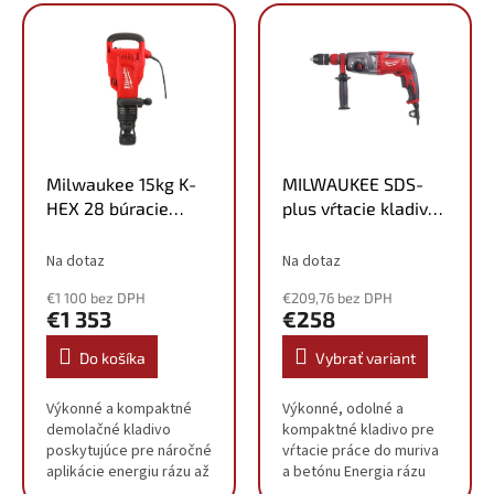
V
p
ý
r
p
o
i
d
s
u
p
k
r
t
o
o
Milwaukee 15kg K-
MILWAUKEE SDS-
d
v
HEX 28 búracie
plus vŕtacie kladivo
u
kladivo K1528H
3-režimové s FIXTEC
k
4933464118
4933464579
Na dotaz
Na dotaz
t
o
€1 100 bez DPH
€209,76 bez DPH
v
€1 353
€258
Do košíka
Vybrať variant
Výkonné a kompaktné
Výkonné, odolné a
demolačné kladivo
kompaktné kladivo pre
poskytujúce pre náročné
vŕtacie práce do muriva
aplikácie energiu rázu až
a betónu Energia rázu
39 J Antivibračná
2,4 J poskytuje