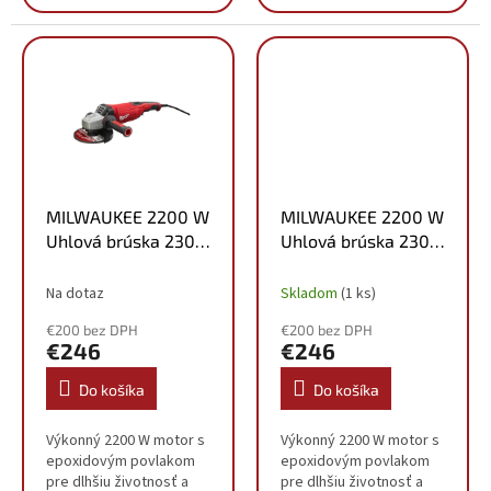
technológia plávajúcej
vynikajúcu rýchlosť
rukoväte umožňuje
vŕtania Motor s výkonom
užívateľovi celodennú
800 W poskytuje
prácu,...
dostatočný...
MILWAUKEE 2200 W
MILWAUKEE 2200 W
Uhlová brúska 230
Uhlová brúska 230
mm AGV22-230E
mm AGV22-230E
4933431850
4933431850
Na dotaz
Skladom
(1 ks)
€200 bez DPH
€200 bez DPH
€246
€246
Do košíka
Do košíka
Výkonný 2200 W motor s
Výkonný 2200 W motor s
epoxidovým povlakom
epoxidovým povlakom
pre dlhšiu životnosť a
pre dlhšiu životnosť a