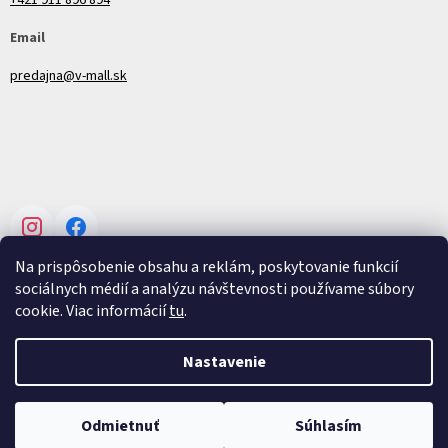
Email
predajna@v-mall.sk
Instagram
Facebook
Na prispôsobenie obsahu a reklám, poskytovanie funkcií
sociálnych médií a analýzu návštevnosti používame súbory
cookie. Viac informácií
tu
.
Vytvoril Shoptet
Nastavenie
Copyright 2026
V-mall
. Všetky práva vyhradené.
Upraviť nastavenie
Odmietnuť
Súhlasím
cookies