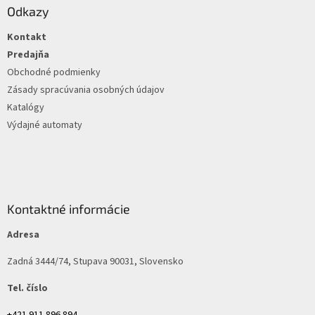
p
ä
Odkazy
i
t
s
Kontakt
i
u
e
Predajňa
Obchodné podmienky
Zásady spracúvania osobných údajov
Katalógy
Výdajné automaty
Kontaktné informácie
Adresa
Zadná 3444/74, Stupava 90031, Slovensko
Tel. číslo
+421 911 896 894