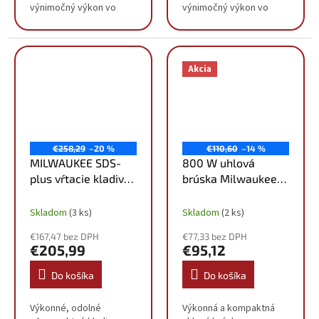
výnimočný výkon vo
výnimočný výkon vo
všetkých aplikáciach
všetkých aplikáciach
Veľmi kompaktný design
Veľmi kompaktný design
s dĺžkou iba 485 mm a s
s dĺžkou iba 485 mm a s
hmotnosťou 5,4 kg pre...
hmotnosťou 5,4 kg pre...
Akcia
€258,29
–20 %
€110,60
–14 %
MILWAUKEE SDS-
800 W uhlová
plus vŕtacie kladivo
brúska Milwaukee
3-režimové
AG 800-125 E
4933464580
4933451211
Skladom
(3 ks)
Skladom
(2 ks)
€167,47 bez DPH
€77,33 bez DPH
€205,99
€95,12
Do košíka
Do košíka
Výkonné, odolné
Výkonná a kompaktná