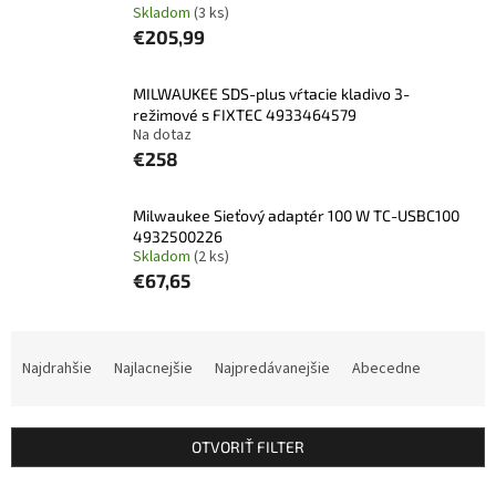
Skladom
(3 ks)
€205,99
MILWAUKEE SDS-plus vŕtacie kladivo 3-
režimové s FIXTEC 4933464579
Na dotaz
€258
Milwaukee Sieťový adaptér 100 W TC-USBC100
4932500226
Skladom
(2 ks)
€67,65
R
a
Najdrahšie
Najlacnejšie
Najpredávanejšie
Abecedne
d
e
n
OTVORIŤ FILTER
i
e