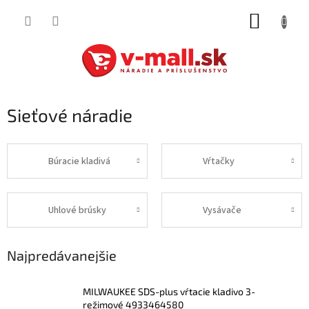
Prejsť
NÁKUP
na
obsah
KOŠÍK
Sieťové náradie
Búracie kladivá
Vŕtačky
Uhlové brúsky
Vysávače
Najpredávanejšie
MILWAUKEE SDS-plus vŕtacie kladivo 3-
režimové 4933464580