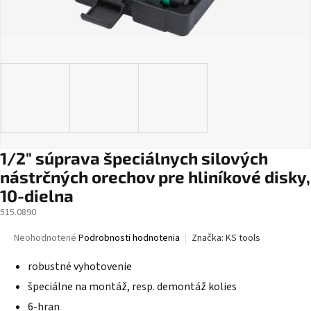
1/2" súprava špeciálnych silových
nástrčných orechov pre hliníkové disky,
10-dielna
515.0890
Priemerné
Neohodnotené
Podrobnosti hodnotenia
Značka:
KS tools
hodnotenie
produktu
robustné vyhotovenie
je
špeciálne na montáž, resp. demontáž kolies
0,0
z
6-hran