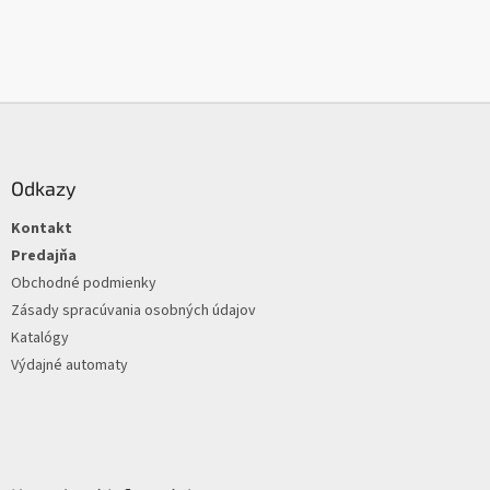
Z
á
p
ä
Odkazy
t
Kontakt
i
e
Predajňa
Obchodné podmienky
Zásady spracúvania osobných údajov
Katalógy
Výdajné automaty