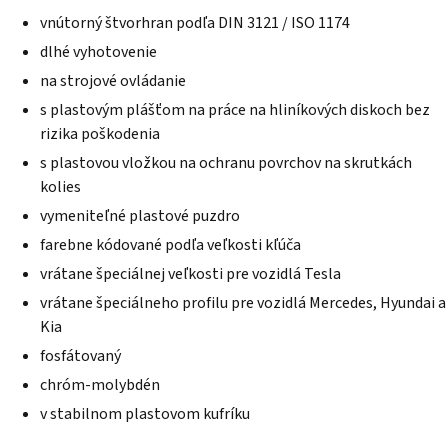
5
vnútorný štvorhran podľa DIN 3121 / ISO 1174
hviezdičiek.
dlhé vyhotovenie
na strojové ovládanie
s plastovým plášťom na práce na hliníkových diskoch bez
rizika poškodenia
s plastovou vložkou na ochranu povrchov na skrutkách
kolies
vymeniteľné plastové puzdro
farebne kódované podľa veľkosti kľúča
vrátane špeciálnej veľkosti pre vozidlá Tesla
vrátane špeciálneho profilu pre vozidlá Mercedes, Hyundai a
Kia
fosfátovaný
chróm-molybdén
v stabilnom plastovom kufríku