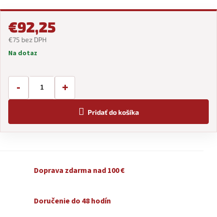
€92,25
€75 bez DPH
Na dotaz
Jednotková
cena:
-
+
Pridať do košíka
Doprava zdarma nad 100 €
Doručenie do 48 hodín