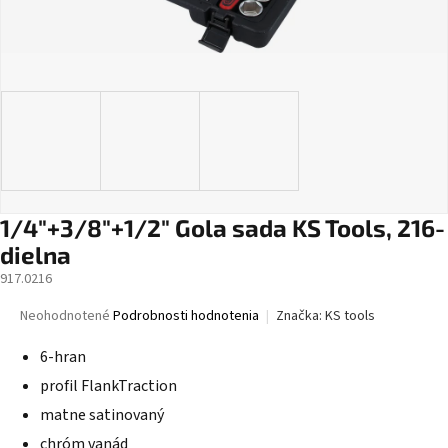
1/4"+3/8"+1/2" Gola sada KS Tools, 216-
dielna
917.0216
Priemerné
Neohodnotené
Podrobnosti hodnotenia
Značka:
KS tools
hodnotenie
produktu
6-hran
je
profil FlankTraction
0,0
z
matne satinovaný
5
chróm vanád
hviezdičiek.