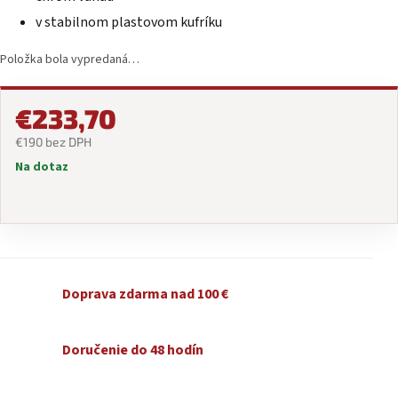
v stabilnom plastovom kufríku
Položka bola vypredaná…
€233,70
€190 bez DPH
Na dotaz
Jednotková
cena:
Doprava zdarma nad 100 €
Doručenie do 48 hodín