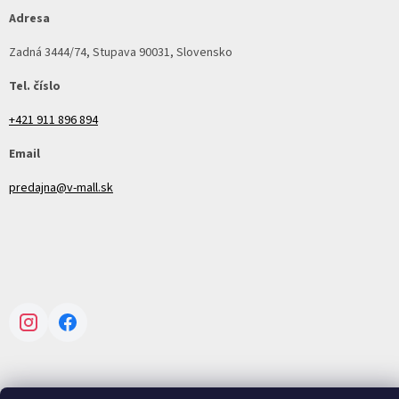
Adresa
Zadná 3444/74, Stupava 90031, Slovensko
Tel. číslo
+421 911 896 894
Email
predajna@v-mall.sk
Instagram
Facebook