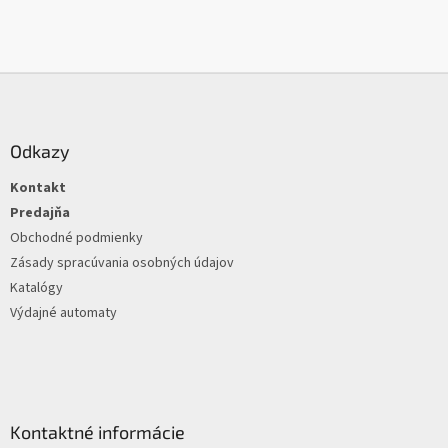
Z
á
p
ä
Odkazy
t
Kontakt
i
e
Predajňa
Obchodné podmienky
Zásady spracúvania osobných údajov
Katalógy
Výdajné automaty
Kontaktné informácie