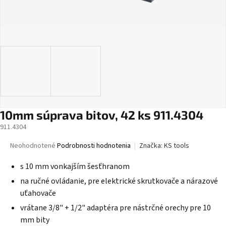
10mm súprava bitov, 42 ks 911.4304
911.4304
Priemerné
Neohodnotené
Podrobnosti hodnotenia
Značka:
KS tools
hodnotenie
produktu
s 10 mm vonkajším šesťhranom
je
na ručné ovládanie, pre elektrické skrutkovače a nárazové
0,0
uťahovače
z
5
vrátane 3/8" + 1/2" adaptéra pre nástrčné orechy pre 10
hviezdičiek.
mm bity