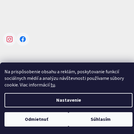
Instagram
Facebook
Na prispôsobenie obsahu a reklám, poskytovanie funkcií
Vytvoril Shoptet
sociálnych médií a analýzu návštevnosti používame súbory
cookie. Viac informácií
tu
.
Copyright 2026
V-mall
. Všetky práva vyhradené.
Upraviť nastavenie
cookies
Nastavenie
Odmietnuť
Súhlasím