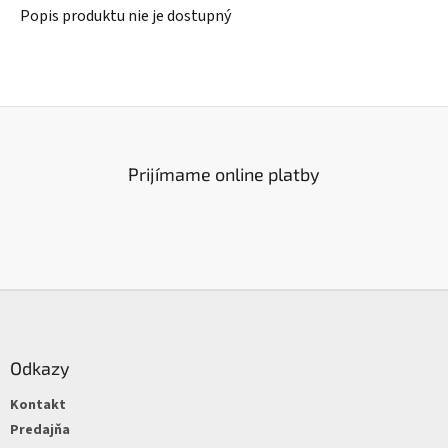
Popis produktu nie je dostupný
Prijímame online platby
Z
á
p
ä
Odkazy
t
Kontakt
i
e
Predajňa