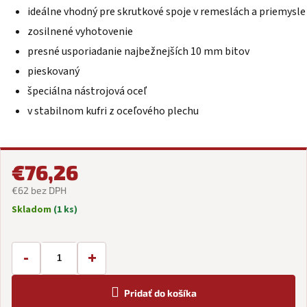
ideálne vhodný pre skrutkové spoje v remeslách a priemysle
zosilnené vyhotovenie
presné usporiadanie najbežnejších 10 mm bitov
pieskovaný
špeciálna nástrojová oceľ
v stabilnom kufri z oceľového plechu
€76,26
€62 bez DPH
Skladom
(1 ks)
Jednotková
cena:
-
+
Pridať do košíka