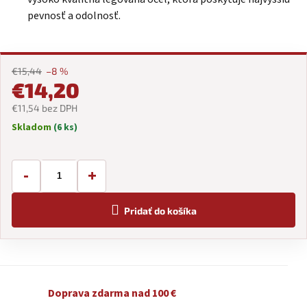
pevnosť a odolnosť.
€15,44
–8 %
€14,20
€11,54 bez DPH
Skladom
(6 ks)
Jednotková
cena:
-
+
Pridať do košíka
Doprava zdarma nad 100 €