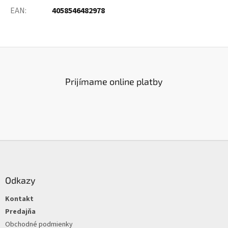
EAN
:
4058546482978
Prijímame online platby
Z
á
p
ä
Odkazy
t
Kontakt
i
e
Predajňa
Obchodné podmienky