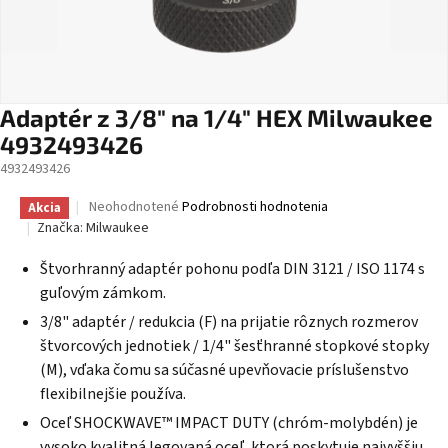
Adaptér z 3/8" na 1/4" HEX Milwaukee
4932493426
4932493426
Priemerné
Neohodnotené
Podrobnosti hodnotenia
Akcia
hodnotenie
Značka:
Milwaukee
produktu
je
Štvorhranný adaptér pohonu podľa DIN 3121 / ISO 1174 s
0,0
guľovým zámkom.
z
5
3/8" adaptér / redukcia (F) na prijatie rôznych rozmerov
hviezdičiek.
štvorcových jednotiek / 1/4" šesťhranné stopkové stopky
(M), vďaka čomu sa súčasné upevňovacie príslušenstvo
flexibilnejšie používa.
Oceľ SHOCKWAVE™ IMPACT DUTY (chróm-molybdén) je
vysoko kvalitná legovaná oceľ, ktorá poskytuje najvyššiu