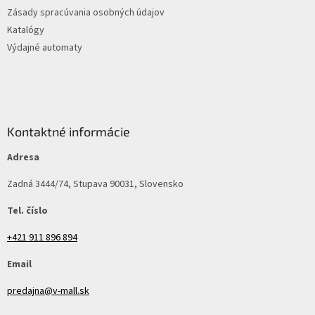
Zásady spracúvania osobných údajov
Katalógy
Výdajné automaty
Kontaktné informácie
Adresa
Zadná 3444/74, Stupava 90031, Slovensko
Tel. číslo
+421 911 896 894
Email
predajna@v-mall.sk