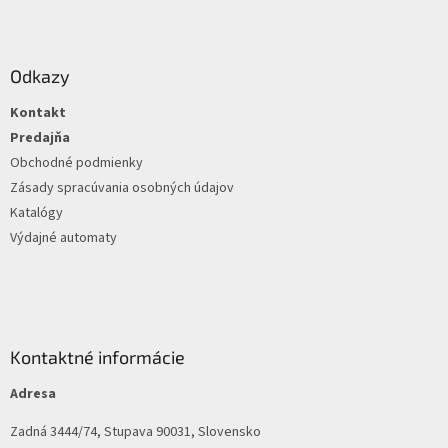
Z
á
p
ä
Odkazy
t
Kontakt
i
e
Predajňa
Obchodné podmienky
Zásady spracúvania osobných údajov
Katalógy
Výdajné automaty
Kontaktné informácie
Adresa
Zadná 3444/74, Stupava 90031, Slovensko