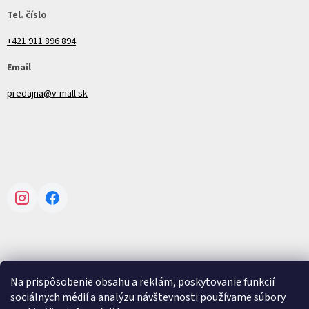
Tel. číslo
+421 911 896 894
Email
predajna@v-mall.sk
Instagram
Facebook
Vytvoril Shoptet
Na prispôsobenie obsahu a reklám, poskytovanie funkcií
sociálnych médií a analýzu návštevnosti používame súbory