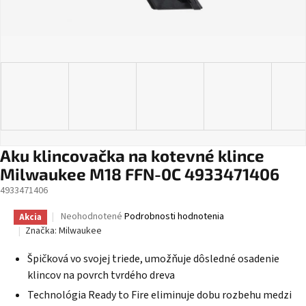
Aku klincovačka na kotevné klince
Milwaukee M18 FFN-0C 4933471406
4933471406
Priemerné
Neohodnotené
Podrobnosti hodnotenia
Akcia
hodnotenie
Značka:
Milwaukee
produktu
je
Špičková vo svojej triede, umožňuje dôsledné osadenie
0,0
klincov na povrch tvrdého dreva
z
5
Technológia Ready to Fire eliminuje dobu rozbehu medzi