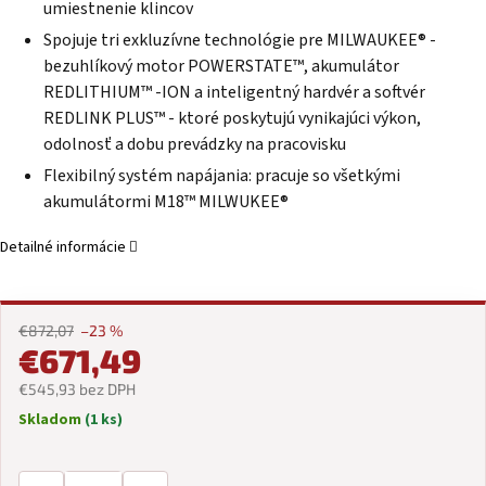
umiestnenie klincov
Spojuje tri exkluzívne technológie pre MILWAUKEE® -
bezuhlíkový motor POWERSTATE™, akumulátor
REDLITHIUM™ -ION a inteligentný hardvér a softvér
REDLINK PLUS™ - ktoré poskytujú vynikajúci výkon,
odolnosť a dobu prevádzky na pracovisku
Flexibilný systém napájania: pracuje so všetkými
akumulátormi M18™ MILWUKEE®
Detailné informácie
€872,07
–23 %
€671,49
€545,93 bez DPH
Skladom
(1 ks)
Jednotková
cena: