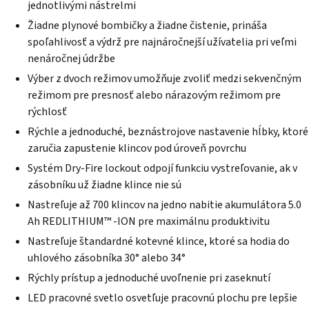
hviezdičiek.
jednotlivými nástrelmi
Žiadne plynové bombičky a žiadne čistenie, prináša
spoľahlivosť a výdrž pre najnáročnejší užívatelia pri veľmi
nenáročnej údržbe
Výber z dvoch režimov umožňuje zvoliť medzi sekvenčným
režimom pre presnosť alebo nárazovým režimom pre
rýchlosť
Rýchle a jednoduché, beznástrojove nastavenie hĺbky, ktoré
zaručia zapustenie klincov pod úroveň povrchu
Systém Dry-Fire lockout odpojí funkciu vystreľovanie, ak v
zásobníku už žiadne klince nie sú
Nastreľuje až 700 klincov na jedno nabitie akumulátora 5.0
Ah REDLITHIUM™ -ION pre maximálnu produktivitu
Nastreľuje štandardné kotevné klince, ktoré sa hodia do
uhlového zásobníka 30° alebo 34°
Rýchly prístup a jednoduché uvoľnenie pri zaseknutí
LED pracovné svetlo osvetľuje pracovnú plochu pre lepšie