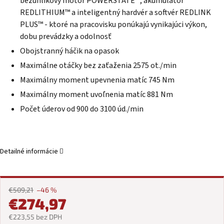
bezuhlíkový motor POWERSTATE™, akumulátor
REDLITHIUM™ a inteligentný hardvér a softvér REDLINK
PLUS™ - ktoré na pracovisku ponúkajú vynikajúci výkon,
dobu prevádzky a odolnosť
Obojstranný háčik na opasok
Maximálne otáčky bez zaťaženia 2575 ot./min
Maximálny moment upevnenia matíc 745 Nm
Maximálny moment uvoľnenia matíc 881 Nm
Počet úderov od 900 do 3100 úd./min
Detailné informácie
€509,21
–46 %
€274,97
€223,55 bez DPH