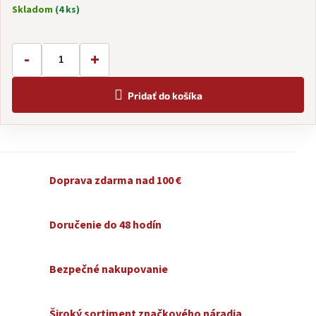
Skladom
(4 ks)
Jednotková
cena:
-
+
Pridať do košíka
Doprava zdarma nad 100 €
Doručenie do 48 hodín
Bezpečné nakupovanie
Široký sortiment značkového náradia