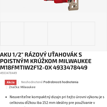
AKU 1/2" RÁZOVÝ UŤAHOVÁK S
POISTNÝM KRÚŽKOM MILWAUKEE
M18FMTIW2F12-0X 4933478449
4933478449
Priemerné
Neohodnotené
Podrobnosti hodnotenia
Akcia
hodnotenie
Značka:
Milwaukee
produktu
je
Neuveriteľne kompaktný dizajn pri tejto úrovni výkonu je s
0,0
celkovou dĺžkou iba 152 mm ideálny pre používanie v
z