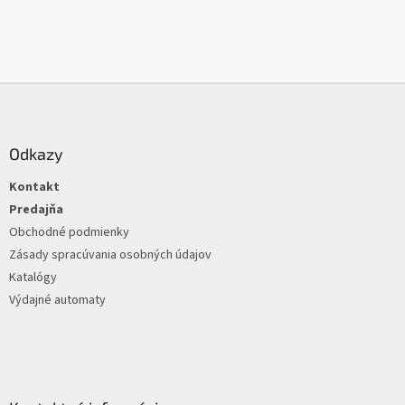
Z
á
p
ä
Odkazy
t
Kontakt
i
e
Predajňa
Obchodné podmienky
Zásady spracúvania osobných údajov
Katalógy
Výdajné automaty