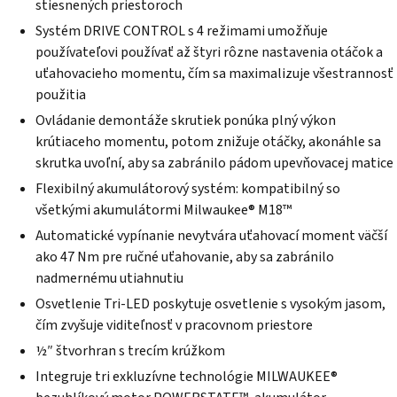
stiesnených priestoroch
5
hviezdičiek.
Systém DRIVE CONTROL s 4 režimami umožňuje
používateľovi používať až štyri rôzne nastavenia otáčok a
uťahovacieho momentu, čím sa maximalizuje všestrannosť
použitia
Ovládanie demontáže skrutiek ponúka plný výkon
krútiaceho momentu, potom znižuje otáčky, akonáhle sa
skrutka uvoľní, aby sa zabránilo pádom upevňovacej matice
Flexibilný akumulátorový systém: kompatibilný so
všetkými akumulátormi Milwaukee® M18™
Automatické vypínanie nevytvára uťahovací moment väčší
ako 47 Nm pre ručné uťahovanie, aby sa zabránilo
nadmernému utiahnutiu
Osvetlenie Tri-LED poskytuje osvetlenie s vysokým jasom,
čím zvyšuje viditeľnosť v pracovnom priestore
½″ štvorhran s trecím krúžkom
Integruje tri exkluzívne technológie MILWAUKEE®