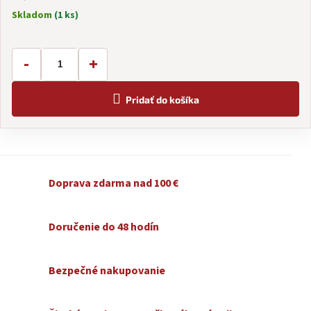
Skladom
(1 ks)
Jednotková
cena:
-
+
Pridať do košíka
Doprava zdarma nad 100 €
Doručenie do 48 hodín
Bezpečné nakupovanie