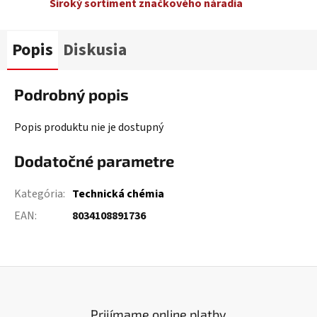
Široký sortiment značkového náradia
Popis
Diskusia
Podrobný popis
Popis produktu nie je dostupný
Dodatočné parametre
Kategória
:
Technická chémia
EAN
:
8034108891736
Prijímame online platby