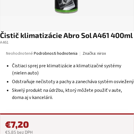
Čistič klimatizácie Abro Sol A461 400ml
A461
Priemerné
Neohodnotené
Podrobnosti hodnotenia
Značka:
nirox
hodnotenie
produktu
Čistiaci sprej pre klimatizácie a klimatizačné systémy
je
(nielen auto)
0,0
Odstraňuje nečistoty a pachy a zanecháva systém osviežený
z
5
Skvelý produkt na údržbu, ktorý môžete použiť v aute,
hviezdičiek.
doma aj v kancelárii.
€7,20
€5,85 bez DPH