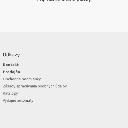
Z
á
p
ä
Odkazy
t
Kontakt
i
e
Predajňa
Obchodné podmienky
Zásady spracúvania osobných údajov
Katalógy
Výdajné automaty