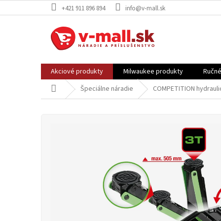
Prejsť
+421 911 896 894
info@v-mall.sk
na
obsah
Akciové produkty
Milwaukee produkty
Ručné
Domov
Špeciálne náradie
COMPETITION hydraulic