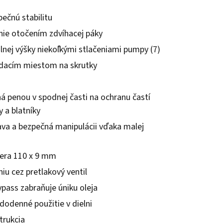
pečnú stabilitu
nie otočením zdvíhacej páky
nej výšky niekoľkými stlačeniami pumpy (7)
dacím miestom na skrutky
 penou v spodnej časti na ochranu častí
y a blatníky
va a bezpečná manipulácii vďaka malej
iera 110 x 9 mm
iu cez pretlakový ventil
pass zabraňuje úniku oleja
dodenné použitie v dielni
trukcia