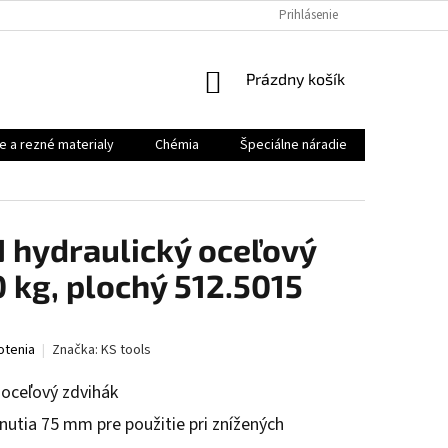
Prihlásenie
NÁKUPNÝ
Prázdny košík
KOŠÍK
e a rezné materialy
Chémia
Špeciálne náradie
Priemysel
hydraulický oceľový
 kg, plochý 512.5015
otenia
Značka:
KS tools
oceľový zdvihák
unutia 75 mm pre použitie pri znížených