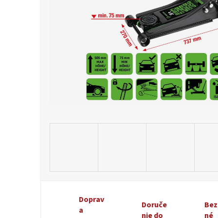
Doprav
Doruče
Bez
a
nie do
né