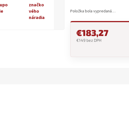
upo
značko
ie
vého
Položka bola vypredaná…
náradia
€183,27
€149 bez DPH
Jednotková
cena: