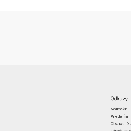
Z
á
p
ä
t
Odkazy
i
e
Kontakt
Predajňa
Obchodné 
Zásady spr