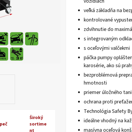
vozidlách
5
veľká základňa na bez
hviezdičiek.
kontrolované vypuste
zdvihnutie do maximál
s integrovaným odkla
s oceľovými valčekmi
páčka pumpy opláštená
karosérie, ako sú prah
bezproblémová prepra
hmotnosti
priemer úložného tan
ochrana proti preťažen
Technológia Safety By
Široký
ideálne vhodný na kaž
peč
sortime
masívna oceľová konš
nt