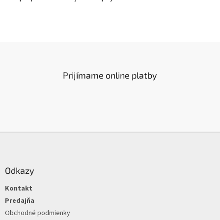
Prijímame online platby
Z
á
p
ä
Odkazy
t
Kontakt
i
e
Predajňa
Obchodné podmienky