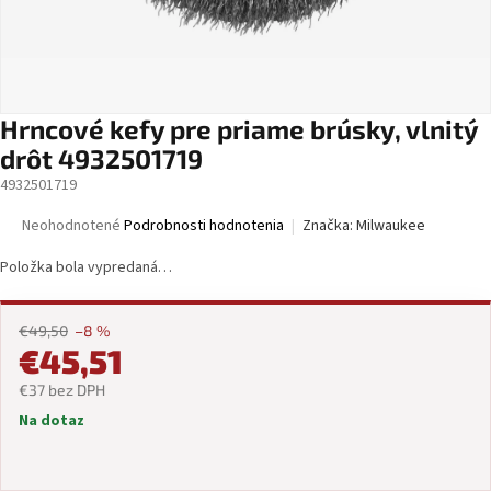
Hrncové kefy pre priame brúsky, vlnitý
drôt 4932501719
4932501719
Priemerné
Neohodnotené
Podrobnosti hodnotenia
Značka:
Milwaukee
hodnotenie
produktu
Položka bola vypredaná…
je
0,0
z
€49,50
–8 %
5
€45,51
hviezdičiek.
€37 bez DPH
Na dotaz
Jednotková
cena: