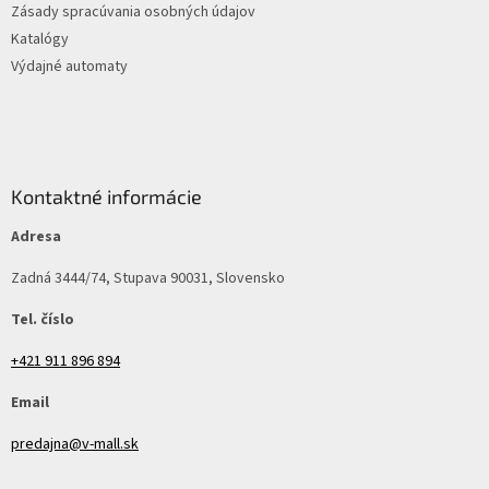
Zásady spracúvania osobných údajov
Katalógy
Výdajné automaty
Kontaktné informácie
Adresa
Zadná 3444/74, Stupava 90031, Slovensko
Tel. číslo
+421 911 896 894
Email
predajna@v-mall.sk