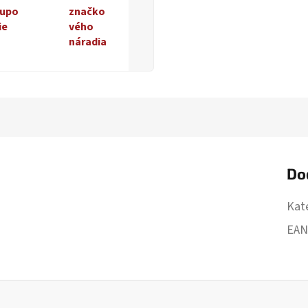
upo
značko
ie
vého
náradia
Do
Kat
EA