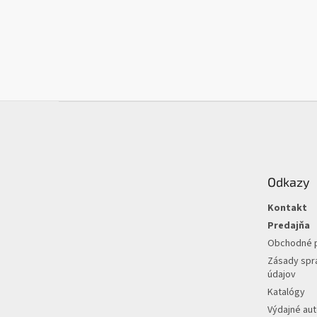
Z
á
p
ä
t
Odkazy
i
e
Kontakt
Predajňa
Obchodné 
Zásady spr
údajov
Katalógy
Výdajné au