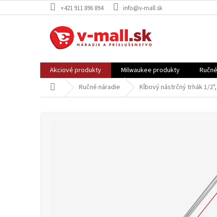
Prejsť
+421 911 896 894
info@v-mall.sk
na
obsah
Akciové produkty
Milwaukee produkty
Ručné
Domov
Ručné náradie
Kĺbový nástrčný trhák 1/2