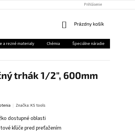
Prihlásenie
NÁKUPNÝ
Prázdny košík
KOŠÍK
e a rezné materialy
Chémia
Špeciálne náradie
Priemysel
čný trhák 1/2", 600mm
otenia
Značka:
KS tools
žko dostupné oblasti
tové kľúče pred preťažením