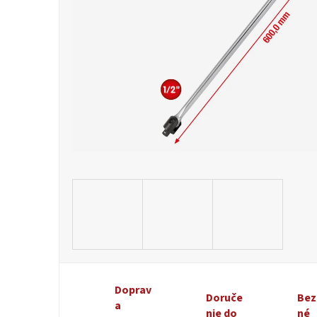
Doprav
Doruče
Bez
a
nie do
né