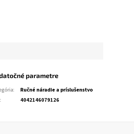
datočné parametre
egória
:
Ručné náradie a príslušenstvo
N
:
4042146079126