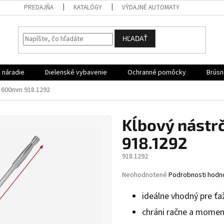
PREDAJŇA
KATALÓGY
VÝDAJNÉ AUTOMATY
HĽADAŤ
 náradie
Dielenské vybavenie
Ochranné pomôcky
Brúsn
", 600mm 918.1292
Kĺbový nástr
918.1292
918.1292
Priemerné
Neohodnotené
Podrobnosti hodn
hodnotenie
produktu
ideálne vhodný pre ťa
je
chráni račne a momen
0,0
z