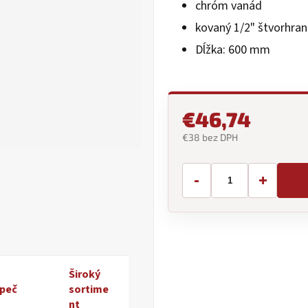
chróm vanád
5
hviezdičiek.
kovaný 1/2" štvorhran
Dĺžka: 600 mm
€46,74
€38 bez DPH
Jednotková
cena:
-
+
Široký
peč
sortime
nt