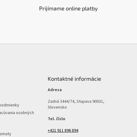
Prijímame online platby
Kontaktné informácie
Adresa
Zadná 3444/74, Stupava 90031,
podmienky
Slovensko
acúvania osobných
Tel. číslo
+421 911 896 894
tomaty