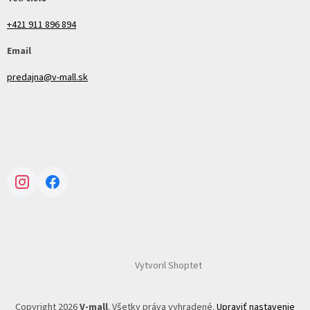
+421 911 896 894
Email
predajna@v-mall.sk
Instagram
Facebook
Vytvoril Shoptet
Copyright 2026
V-mall
. Všetky práva vyhradené.
Upraviť nastavenie