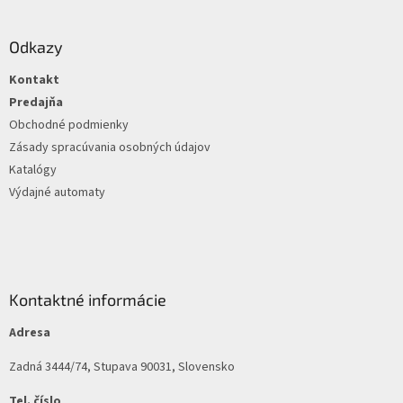
á
p
ä
Odkazy
t
Kontakt
i
e
Predajňa
Obchodné podmienky
Zásady spracúvania osobných údajov
Katalógy
Výdajné automaty
Kontaktné informácie
Adresa
Zadná 3444/74, Stupava 90031, Slovensko
Tel. číslo