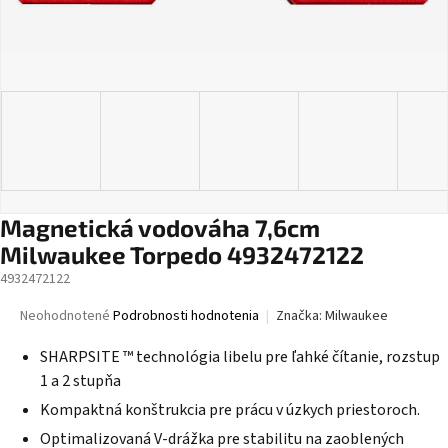
Magnetická vodováha 7,6cm
Milwaukee Torpedo 4932472122
4932472122
Priemerné
Neohodnotené
Podrobnosti hodnotenia
Značka:
Milwaukee
hodnotenie
produktu
SHARPSITE ™ technológia libelu pre ľahké čítanie, rozstup
je
1 a 2 stupňa
0,0
Kompaktná konštrukcia pre prácu v úzkych priestoroch.
z
5
Optimalizovaná V-drážka pre stabilitu na zaoblených
hviezdičiek.