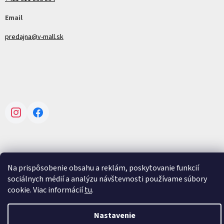
Email
predajna@v-mall.sk
Instagram
Facebook
Na prispôsobenie obsahu a reklám, poskytovanie funkcií
Vytvoril Shoptet
sociálnych médií a analýzu návštevnosti používame súbory
cookie. Viac informácií
tu
.
Copyright 2026
V-mall
. Všetky práva vyhradené.
Upraviť nastavenie
cookies
Nastavenie