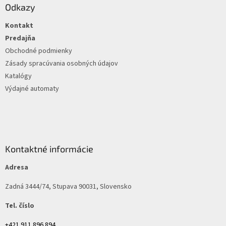
ä
Odkazy
t
Kontakt
i
e
Predajňa
Obchodné podmienky
Zásady spracúvania osobných údajov
Katalógy
Výdajné automaty
Kontaktné informácie
Adresa
Zadná 3444/74, Stupava 90031, Slovensko
Tel. číslo
+421 911 896 894