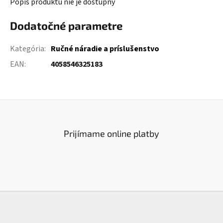
Popis produktu nie je dostupný
Dodatočné parametre
Kategória
:
Ručné náradie a príslušenstvo
EAN
:
4058546325183
Prijímame online platby
Z
á
p