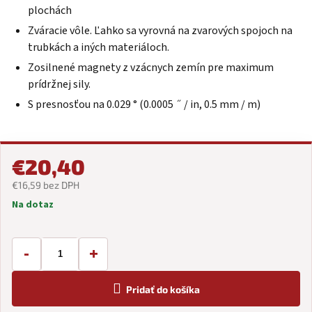
plochách
Zváracie vôle. Ľahko sa vyrovná na zvarových spojoch na
trubkách a iných materiáloch.
Zosilnené magnety z vzácnych zemín pre maximum
prídržnej sily.
S presnosťou na 0.029 ° (0.0005 ˝ / in, 0.5 mm / m)
€20,40
€16,59 bez DPH
Na dotaz
Jednotková
cena:
-
+
Pridať do košíka