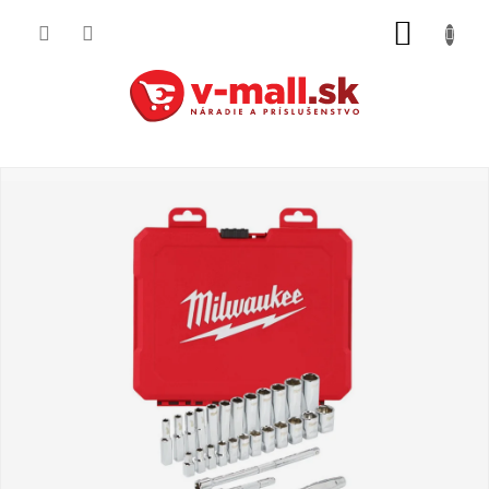
Prejsť
NÁKUP
na
obsah
KOŠÍK