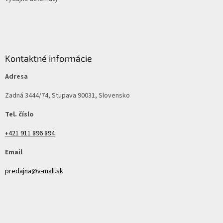
Kontaktné informácie
Adresa
Zadná 3444/74, Stupava 90031, Slovensko
Tel. číslo
+421 911 896 894
Email
predajna@v-mall.sk