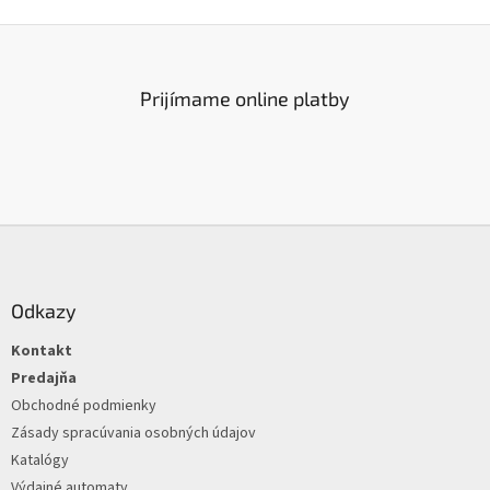
Prijímame online platby
Z
á
p
ä
Odkazy
t
Kontakt
i
e
Predajňa
Obchodné podmienky
Zásady spracúvania osobných údajov
Katalógy
Výdajné automaty