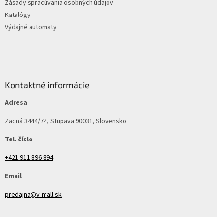
Zásady spracúvania osobných údajov
Katalógy
Výdajné automaty
Kontaktné informácie
Adresa
Zadná 3444/74, Stupava 90031, Slovensko
Tel. číslo
+421 911 896 894
Email
predajna@v-mall.sk