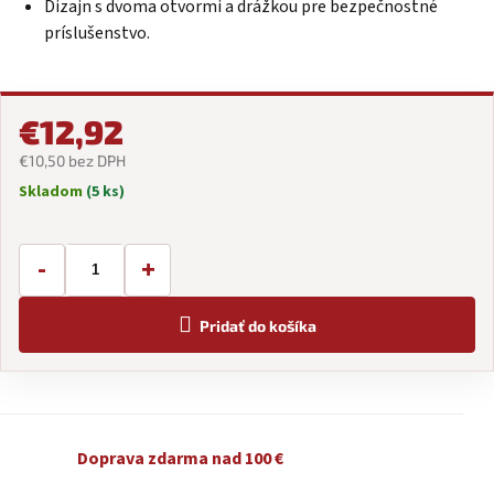
Dizajn s dvoma otvormi a drážkou pre bezpečnostné
príslušenstvo.
€12,92
€10,50 bez DPH
Skladom
(5 ks)
Jednotková
cena:
-
+
Pridať do košíka
Doprava zdarma nad 100 €