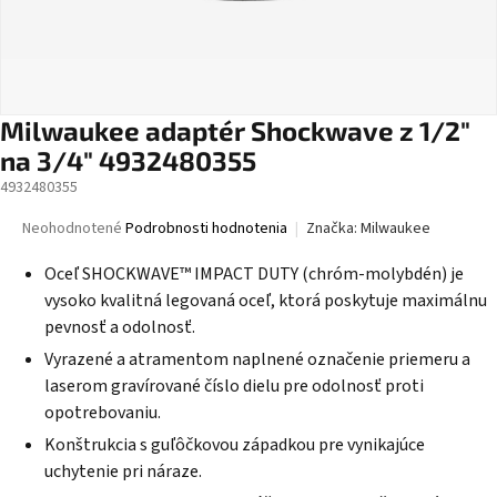
Milwaukee adaptér Shockwave z 1/2"
na 3/4" 4932480355
4932480355
Priemerné
Neohodnotené
Podrobnosti hodnotenia
Značka:
Milwaukee
hodnotenie
produktu
Oceľ SHOCKWAVE™ IMPACT DUTY (chróm-molybdén) je
je
vysoko kvalitná legovaná oceľ, ktorá poskytuje maximálnu
0,0
pevnosť a odolnosť.
z
5
Vyrazené a atramentom naplnené označenie priemeru a
hviezdičiek.
laserom gravírované číslo dielu pre odolnosť proti
opotrebovaniu.
Konštrukcia s guľôčkovou západkou pre vynikajúce
uchytenie pri náraze.