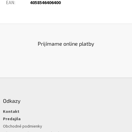
EAN
:
4058546406400
Prijímame online platby
Z
á
p
ä
Odkazy
t
Kontakt
i
e
Predajňa
Obchodné podmienky