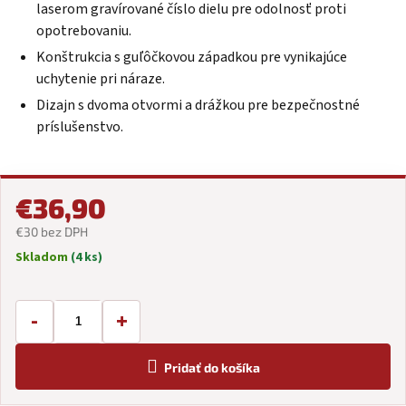
laserom gravírované číslo dielu pre odolnosť proti
opotrebovaniu.
Konštrukcia s guľôčkovou západkou pre vynikajúce
uchytenie pri náraze.
Dizajn s dvoma otvormi a drážkou pre bezpečnostné
príslušenstvo.
€36,90
€30 bez DPH
Skladom
(4 ks)
Jednotková
cena:
-
+
Pridať do košíka