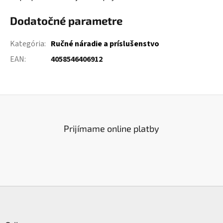
Dodatočné parametre
Kategória
:
Ručné náradie a príslušenstvo
EAN
:
4058546406912
Prijímame online platby
Z
á
p