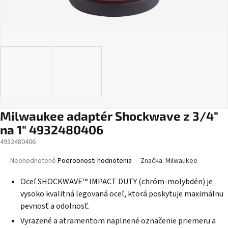
Milwaukee adaptér Shockwave z 3/4"
na 1" 4932480406
4932480406
Priemerné
Neohodnotené
Podrobnosti hodnotenia
Značka:
Milwaukee
hodnotenie
produktu
Oceľ SHOCKWAVE™ IMPACT DUTY (chróm-molybdén) je
je
vysoko kvalitná legovaná oceľ, ktorá poskytuje maximálnu
0,0
pevnosť a odolnosť.
z
5
Vyrazené a atramentom naplnené označenie priemeru a
hviezdičiek.