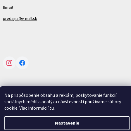
Email
predajna@v-mall.sk
Instagram
Facebook
Na prispôsobenie obsahu a reklám, poskytovanie funkcií
Vytvoril Shoptet
sociálnych médií a analýzu návštevnosti používame súbory
cookie. Viac informácií
tu
.
Copyright 2026
V-mall
. Všetky práva vyhradené.
Upraviť nastavenie
cookies
Nastavenie