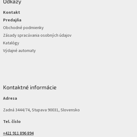
ä
Odkazy
t
Kontakt
i
e
Predajňa
Obchodné podmienky
Zásady spracúvania osobných údajov
Katalógy
Výdajné automaty
Kontaktné informácie
Adresa
Zadná 3444/74, Stupava 90031, Slovensko
Tel. číslo
+421 911 896 894