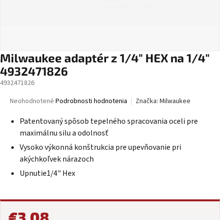
Milwaukee adaptér z 1/4" HEX na 1/4"
4932471826
4932471826
Priemerné
Neohodnotené
Podrobnosti hodnotenia
Značka:
Milwaukee
hodnotenie
produktu
Patentovaný spôsob tepelného spracovania oceli pre
je
maximálnu silu a odolnosť
0,0
Vysoko výkonná konštrukcia pre upevňovanie pri
z
5
akýchkoľvek nárazoch
hviezdičiek.
Upnutie1/4" Hex
€3,08