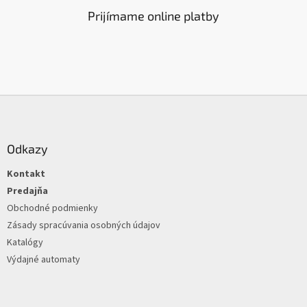
Prijímame online platby
Z
á
p
ä
Odkazy
t
Kontakt
i
e
Predajňa
Obchodné podmienky
Zásady spracúvania osobných údajov
Katalógy
Výdajné automaty