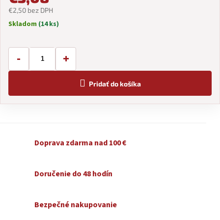
€2,50 bez DPH
Skladom
(14 ks)
Jednotková
cena:
-
+
Pridať do košíka
Doprava zdarma nad 100 €
Doručenie do 48 hodín
Bezpečné nakupovanie