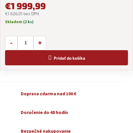
€1 999,99
€1 626,01 bez DPH
Skladom
(2 ks)
Jednotková
cena:
-
+
Pridať do košíka
Doprava zdarma nad 100 €
Doručenie do 48 hodín
Bezpečné nakupovanie