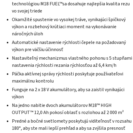
5
technológiou M18 FUEL™sa dosahuje najlepšia kvalita rezu
hviezdičiek.
vo svojej triede
Okamžité spustenie vo vysokej tráve, vynikajúci špičkový
výkon a rozbehový krútiaci moment na vykonávanie
náročných úloh
Automatické nastavenie rýchlosti čepele na požadovaný
výkon pre väčšiu účinnosť
Nastaviteľný mechanizmus vlastného pohonu s 5 stupňami
nastavenia rýchlosti rezania rýchlosťou až 6,4 km/h
Páčka aktívnej správy rýchlosti poskytuje používateľovi
maximálnu kontrolu
Funguje na 2 x 18 V akumulátory, aby sa zaistil vynikajúci
výkon
Na jedno nabitie dvoch akumulátorov M18™ HIGH
OUTPUT™ 12,0 Ah pokosí oblasť s rozlohou až 2 000 m²
Predné a bočné svetlomety poskytujú viditeľnosť v rozsahu
180°, aby ste mali lepší prehľad a aby sa zvýšila presnosť