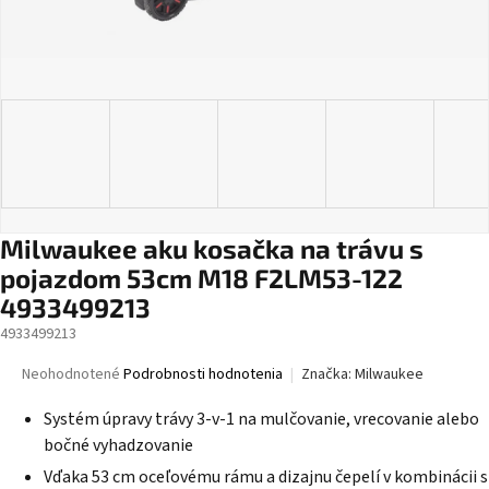
Milwaukee aku kosačka na trávu s
pojazdom 53cm M18 F2LM53-122
4933499213
4933499213
Priemerné
Neohodnotené
Podrobnosti hodnotenia
Značka:
Milwaukee
hodnotenie
produktu
Systém úpravy trávy 3-v-1 na mulčovanie, vrecovanie alebo
je
bočné vyhadzovanie
0,0
Vďaka 53 cm oceľovému rámu a dizajnu čepelí v kombinácii s
z