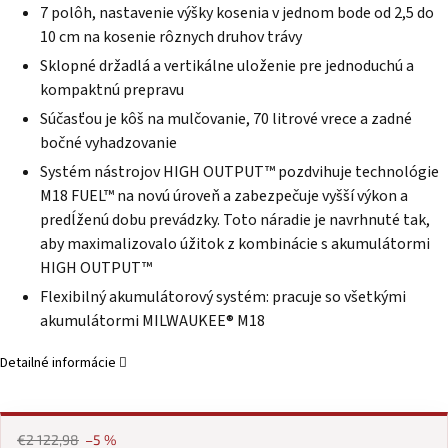
7 polôh, nastavenie výšky kosenia v jednom bode od 2,5 do
10 cm na kosenie rôznych druhov trávy
Sklopné držadlá a vertikálne uloženie pre jednoduchú a
kompaktnú prepravu
Súčasťou je kôš na mulčovanie, 70 litrové vrece a zadné
bočné vyhadzovanie
Systém nástrojov HIGH OUTPUT™ pozdvihuje technológie
M18 FUEL™ na novú úroveň a zabezpečuje vyšší výkon a
predĺženú dobu prevádzky. Toto náradie je navrhnuté tak,
aby maximalizovalo úžitok z kombinácie s akumulátormi
HIGH OUTPUT™
Flexibilný akumulátorový systém: pracuje so všetkými
akumulátormi MILWAUKEE® M18
Detailné informácie
€2 122,98
–5 %