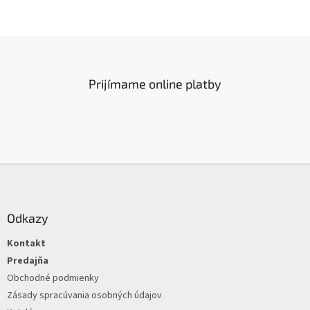
Prijímame online platby
Z
á
p
ä
Odkazy
t
Kontakt
i
e
Predajňa
Obchodné podmienky
Zásady spracúvania osobných údajov