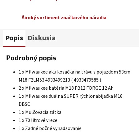
Široký sortiment značkového náradia
Popis
Diskusia
Podrobný popis
1 x Milwaukee aku kosačka na trávu s pojazdom 53cm
M18 F2LM53 4933499213 ( 4933479585 )
2 x
Milwaukee batéria M18 FB12 FORGE 12 Ah
1 x
Milwaukee duálna SUPER rýchlonabíjačka M18
DBSC
1 x Mulčovacia zátka
1 x 70 litrové vrece
1 x Zadné bočné vyhadzovanie