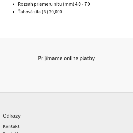
Rozsah priemeru nitu (mm) 4.8 - 7.0
Ťahová sila (N) 20,000
Prijímame online platby
Z
á
p
ä
Odkazy
t
Kontakt
i