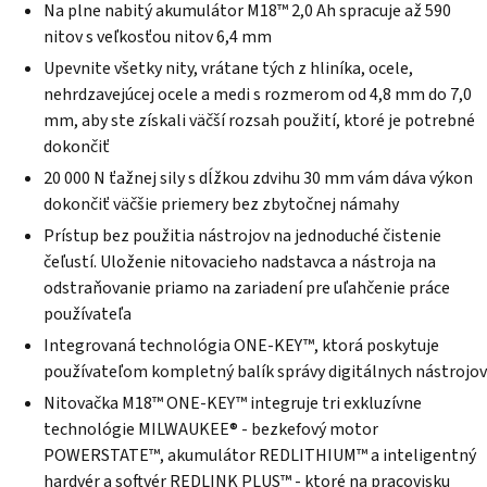
Na plne nabitý akumulátor M18™ 2,0 Ah spracuje až 590
nitov s veľkosťou nitov 6,4 mm
Upevnite všetky nity, vrátane tých z hliníka, ocele,
nehrdzavejúcej ocele a medi s rozmerom od 4,8 mm do 7,0
mm, aby ste získali väčší rozsah použití, ktoré je potrebné
dokončiť
20 000 N ťažnej sily s dĺžkou zdvihu 30 mm vám dáva výkon
dokončiť väčšie priemery bez zbytočnej námahy
Prístup bez použitia nástrojov na jednoduché čistenie
čeľustí. Uloženie nitovacieho nadstavca a nástroja na
odstraňovanie priamo na zariadení pre uľahčenie práce
používateľa
Integrovaná technológia ONE-KEY™, ktorá poskytuje
používateľom kompletný balík správy digitálnych nástrojov
Nitovačka M18™ ONE-KEY™ integruje tri exkluzívne
technológie MILWAUKEE® - bezkefový motor
POWERSTATE™, akumulátor REDLITHIUM™ a inteligentný
hardvér a softvér REDLINK PLUS™ - ktoré na pracovisku