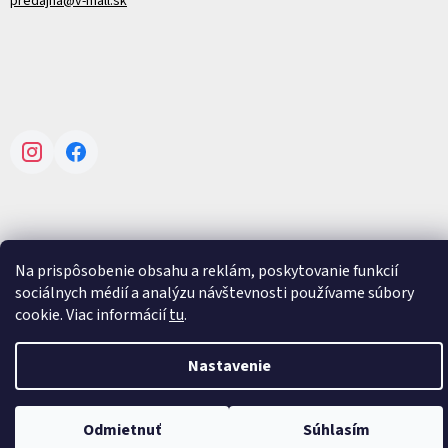
predajna@v-mall.sk
Instagram
Facebook
Na prispôsobenie obsahu a reklám, poskytovanie funkcií
Vytvoril Shoptet
sociálnych médií a analýzu návštevnosti používame súbory
cookie. Viac informácií
tu
.
Copyright 2026
V-mall
. Všetky práva vyhradené.
Upraviť nastavenie
cookies
Nastavenie
Odmietnuť
Súhlasím