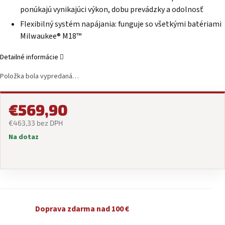
ponúkajú vynikajúci výkon, dobu prevádzky a odolnosť
Flexibilný systém napájania: funguje so všetkými batériami
Milwaukee® M18™
Detailné informácie
Položka bola vypredaná…
€569,90
€463,33 bez DPH
Na dotaz
Jednotková
cena:
Doprava zdarma nad 100 €