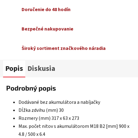
Doručenie do 48 hodín
Bezpečné nakupovanie
Široký sortiment značkového náradia
Popis
Diskusia
Podrobný popis
Dodávané bez akumulátora a nabíjačky
Dĺžka zdvihu (mm) 30
Rozmery (mm) 317 x 63 x 273
Max. počet nitov s akumulátorom M18 B2 [mm] 900 x
4.8 / 500 x 6.4