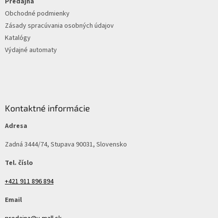
e
Predajňa
Obchodné podmienky
Zásady spracúvania osobných údajov
Katalógy
Výdajné automaty
Kontaktné informácie
Adresa
Zadná 3444/74, Stupava 90031, Slovensko
Tel. číslo
+421 911 896 894
Email