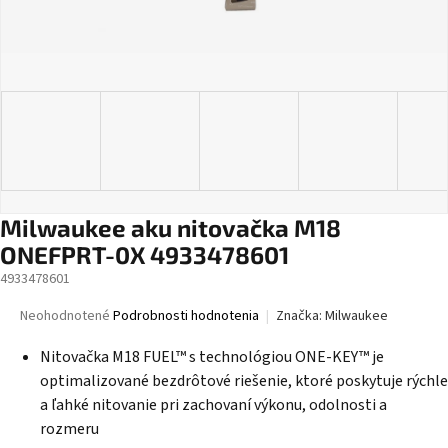
Milwaukee aku nitovačka M18
ONEFPRT-0X 4933478601
4933478601
Priemerné
Neohodnotené
Podrobnosti hodnotenia
Značka:
Milwaukee
hodnotenie
produktu
Nitovačka M18 FUEL™ s technológiou ONE-KEY™ je
je
optimalizované bezdrôtové riešenie, ktoré poskytuje rýchle
0,0
a ľahké nitovanie pri zachovaní výkonu, odolnosti a
z
rozmeru
5
hviezdičiek.