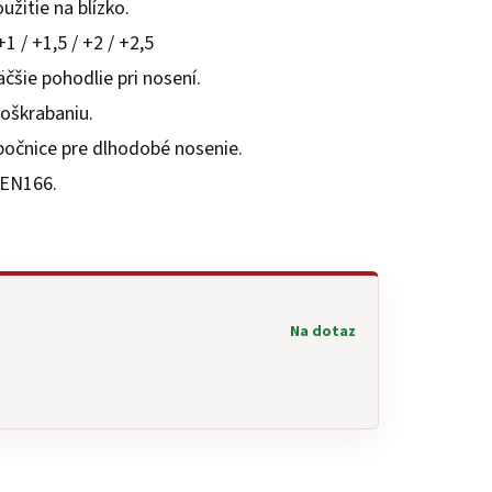
užitie na blízko.
+1 / +1,5 / +2 / +2,5
čšie pohodlie pri nosení.
poškrabaniu.
 bočnice pre dlhodobé nosenie.
 EN166.
Na dotaz