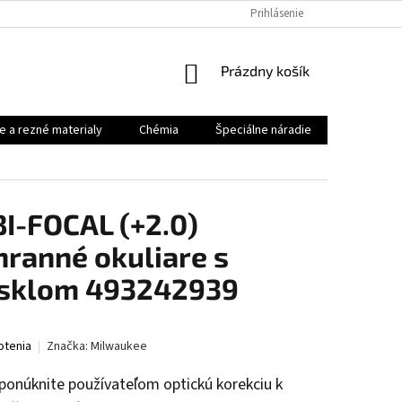
Prihlásenie
NÁKUPNÝ
Prázdny košík
KOŠÍK
e a rezné materialy
Chémia
Špeciálne náradie
Priemysel
-FOCAL (+2.0)
hranné okuliare s
 sklom 493242939
otenia
Značka:
Milwaukee
 ponúknite používateľom optickú korekciu k