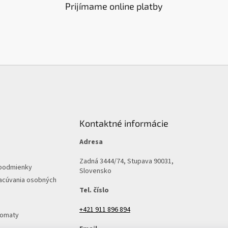
Prijímame online platby
Kontaktné informácie
Adresa
Zadná 3444/74, Stupava 90031,
podmienky
Slovensko
acúvania osobných
Tel. číslo
+421 911 896 894
tomaty