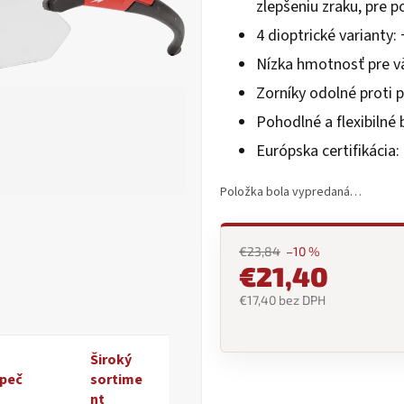
zlepšeniu zraku, pre po
0,0
z
4 dioptrické varianty: 
5
Nízka hmotnosť pre vä
hviezdičiek.
Zorníky odolné proti 
Pohodlné a flexibilné
Európska certifikácia:
Položka bola vypredaná…
€23,84
–10 %
€21,40
€17,40 bez DPH
Jednotková
cena:
Široký
peč
sortime
nt