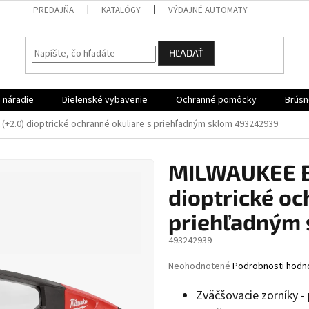
PREDAJŇA
KATALÓGY
VÝDAJNÉ AUTOMATY
HĽADAŤ
 náradie
Dielenské vybavenie
Ochranné pomôcky
Brúsn
(+2.0) dioptrické ochranné okuliare s priehľadným sklom 493242939
MILWAUKEE BI
dioptrické oc
priehľadným
493242939
Priemerné
Neohodnotené
Podrobnosti hodn
hodnotenie
produktu
Zväčšovacie zorníky -
je