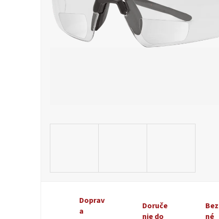
Doprav
Doruče
Bez
a
nie do
né