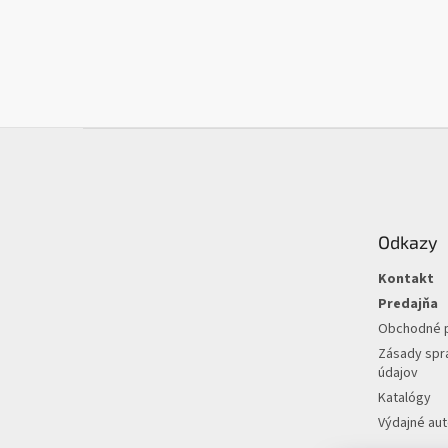
Z
á
p
ä
t
Odkazy
i
e
Kontakt
Predajňa
Obchodné 
Zásady spr
údajov
Katalógy
Výdajné au