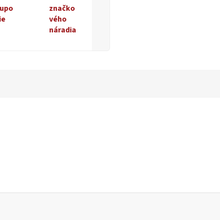
upo
značko
ie
vého
náradia