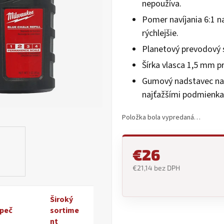
nepoužíva.
0,0
z
Pomer navíjania 6:1 na
5
rýchlejšie.
hviezdičiek.
Planetový prevodový 
Šírka vlasca 1,5 mm pr
Gumový nadstavec na p
najťažšími podmienka
Položka bola vypredaná…
€26
€21,14 bez DPH
Jednotková
cena:
Široký
peč
sortime
nt