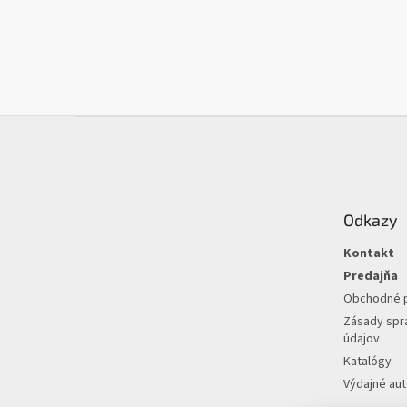
Z
á
p
ä
t
Odkazy
i
e
Kontakt
Predajňa
Obchodné 
Zásady spr
údajov
Katalógy
Výdajné au