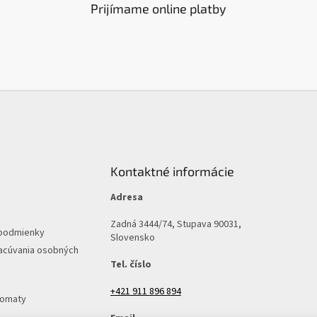
Prijímame online platby
Kontaktné informácie
Adresa
Zadná 3444/74, Stupava 90031,
podmienky
Slovensko
acúvania osobných
Tel. číslo
+421 911 896 894
tomaty