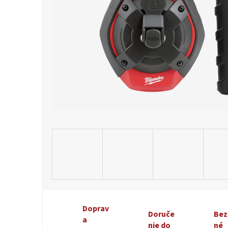
Doprav
Doruče
Bez
a
nie do
né