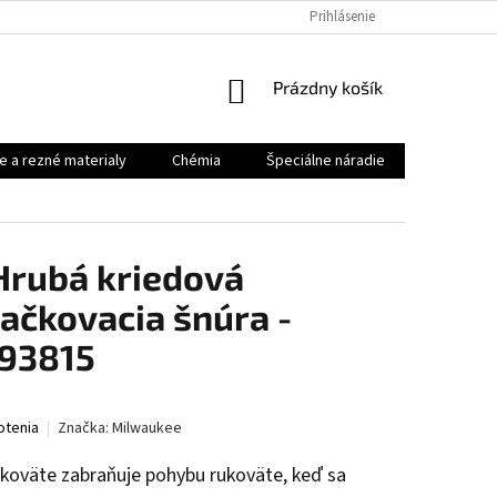
Prihlásenie
NÁKUPNÝ
Prázdny košík
KOŠÍK
e a rezné materialy
Chémia
Špeciálne náradie
Priemysel
rubá kriedová
ačkovacia šnúra -
93815
otenia
Značka:
Milwaukee
koväte zabraňuje pohybu rukoväte, keď sa