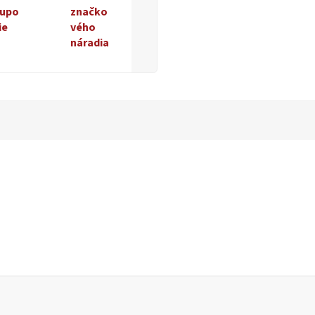
upo
značko
ie
vého
náradia