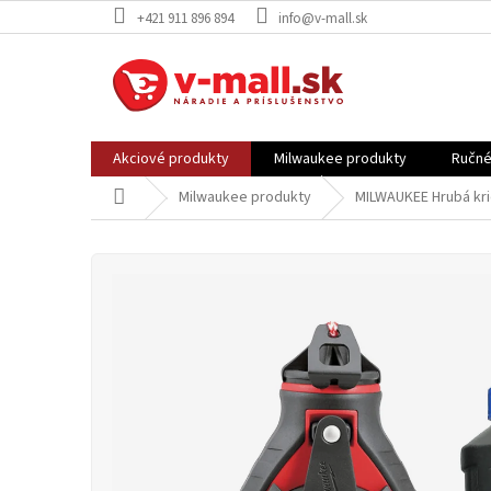
Prejsť
+421 911 896 894
info@v-mall.sk
na
obsah
Akciové produkty
Milwaukee produkty
Ručné
Domov
Milwaukee produkty
MILWAUKEE Hrubá kri