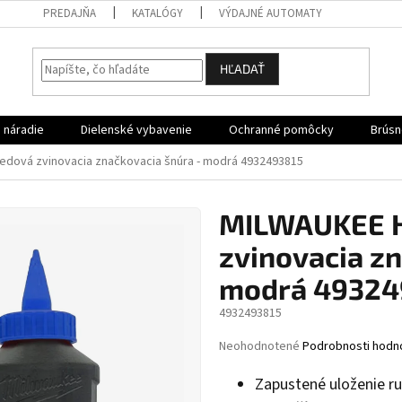
PREDAJŇA
KATALÓGY
VÝDAJNÉ AUTOMATY
HĽADAŤ
 náradie
Dielenské vybavenie
Ochranné pomôcky
Brúsn
edová zvinovacia značkovacia šnúra - modrá 4932493815
MILWAUKEE H
zvinovacia zn
modrá 49324
4932493815
Priemerné
Neohodnotené
Podrobnosti hodn
hodnotenie
produktu
Zapustené uloženie ru
je