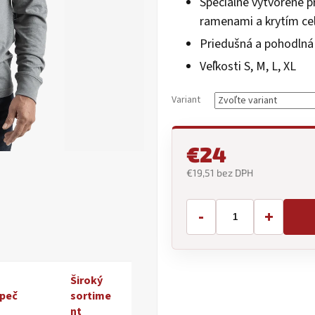
Špeciálne vytvorené p
5
ramenami a krytím cel
hviezdičiek.
Priedušná a pohodlná 
Veľkosti S, M, L, XL
Variant
€24
€19,51 bez DPH
Jednotková
cena:
-
+
Široký
peč
sortime
nt