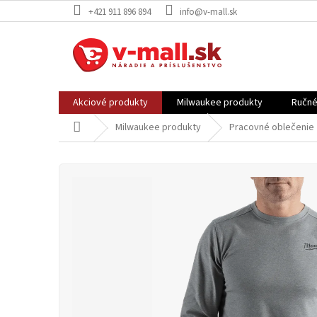
Prejsť
+421 911 896 894
info@v-mall.sk
na
obsah
Akciové produkty
Milwaukee produkty
Ručné
Domov
Milwaukee produkty
Pracovné oblečenie