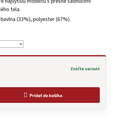
re najvyššiu mobilitu s presne sadnúcimi
ého tela.
bavlna (33%), polyester (67%).
Zvoľte variant
Pridať do košíka