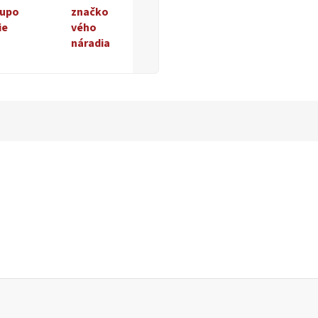
upo
značko
ie
vého
náradia