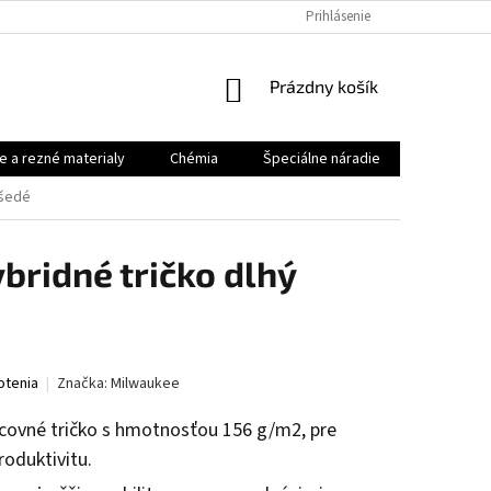
Prihlásenie
NÁKUPNÝ
Prázdny košík
KOŠÍK
e a rezné materialy
Chémia
Špeciálne náradie
Priemysel
 šedé
bridné tričko dlhý
otenia
Značka:
Milwaukee
acovné tričko s hmotnosťou 156 g/m2, pre
roduktivitu.