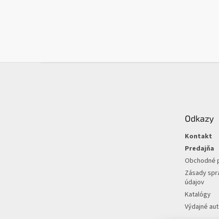
Z
á
p
ä
t
Odkazy
i
e
Kontakt
Predajňa
Obchodné 
Zásady spr
údajov
Katalógy
Výdajné au