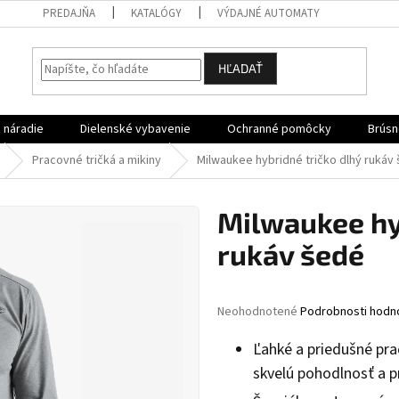
PREDAJŇA
KATALÓGY
VÝDAJNÉ AUTOMATY
HĽADAŤ
 náradie
Dielenské vybavenie
Ochranné pomôcky
Brúsn
Pracovné tričká a mikiny
Milwaukee hybridné tričko dlhý rukáv
Milwaukee hy
rukáv šedé
Priemerné
Neohodnotené
Podrobnosti hodn
hodnotenie
produktu
Ľahké a priedušné pr
je
skvelú pohodlnosť a p
0,0
z