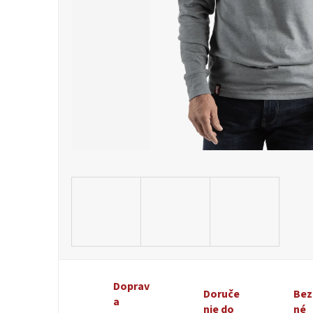
Doprav
Doruče
Bez
a
nie do
né