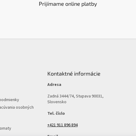
Prijímame online platby
Kontaktné informácie
Adresa
Zadná 3444/74, Stupava 90031,
podmienky
Slovensko
acúvania osobných
Tel. číslo
+421 911 896 894
tomaty