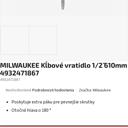
MILWAUKEE Kĺbové vratidlo 1/2˝ 610mm
4932471867
4932471867
Priemerné
Neohodnotené
Podrobnosti hodnotenia
Značka:
Milwaukee
hodnotenie
produktu
Poskytuje extra páku pre pevnejšie skrutky.
je
Otočná hlava o 180 °
0,0
z
5
hviezdičiek.