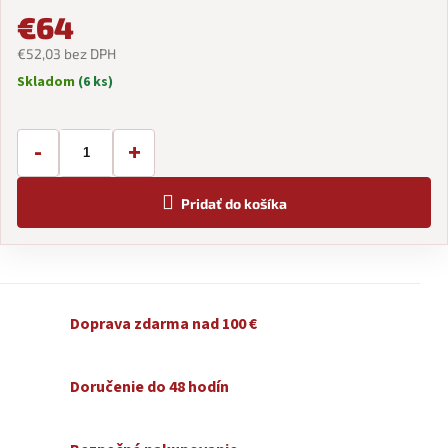
€64
€52,03 bez DPH
Skladom
(6 ks)
Jednotková
cena:
-
+
Pridať do košíka
Doprava zdarma nad 100 €
Doručenie do 48 hodín