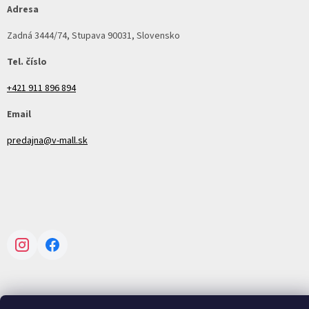
Adresa
Zadná 3444/74, Stupava 90031, Slovensko
Tel. číslo
+421 911 896 894
Email
predajna@v-mall.sk
Instagram
Facebook