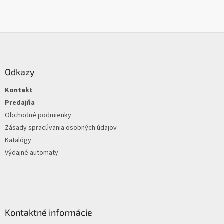
Z
á
p
ä
Odkazy
t
Kontakt
i
e
Predajňa
Obchodné podmienky
Zásady spracúvania osobných údajov
Katalógy
Výdajné automaty
Kontaktné informácie