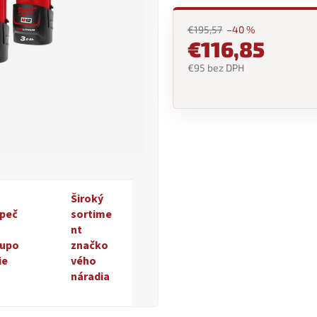
0,0
z
€195,57
–40 %
5
€116,85
hviezdičiek.
€95 bez DPH
Jednotková
cena:
Široký
peč
sortime
nt
upo
značko
ie
vého
náradia