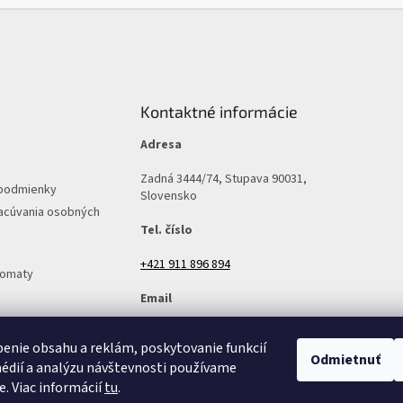
Kontaktné informácie
Adresa
Zadná 3444/74, Stupava 90031,
podmienky
Slovensko
acúvania osobných
Tel. číslo
+421 911 896 894
tomaty
Email
predajna@v-mall.sk
enie obsahu a reklám, poskytovanie funkcií
Odmietnuť
édií a analýzu návštevnosti používame
e. Viac informácií
tu
.