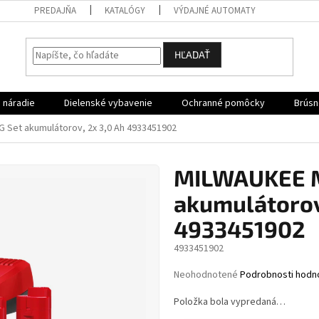
PREDAJŇA
KATALÓGY
VÝDAJNÉ AUTOMATY
HĽADAŤ
 náradie
Dielenské vybavenie
Ochranné pomôcky
Brúsn
Set akumulátorov, 2x 3,0 Ah 4933451902
MILWAUKEE 
akumulátorov
4933451902
4933451902
Priemerné
Neohodnotené
Podrobnosti hodn
hodnotenie
produktu
Položka bola vypredaná…
je