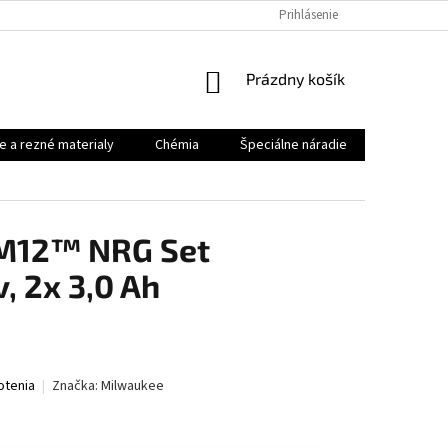
Prihlásenie
NÁKUPNÝ
Prázdny košík
KOŠÍK
e a rezné materialy
Chémia
Špeciálne náradie
Priemysel
M12™ NRG Set
, 2x 3,0 Ah
otenia
Značka:
Milwaukee