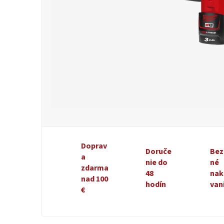
Doprav
Doruče
Bez
a
nie do
né
zdarma
48
nak
nad 100
hodín
van
€