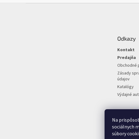
Z
á
p
ä
t
Odkazy
i
e
Kontakt
Predajňa
Obchodné 
Zásady spr
údajov
Katalógy
Výdajné au
Na prispôsob
sociálnych m
súbory cooki