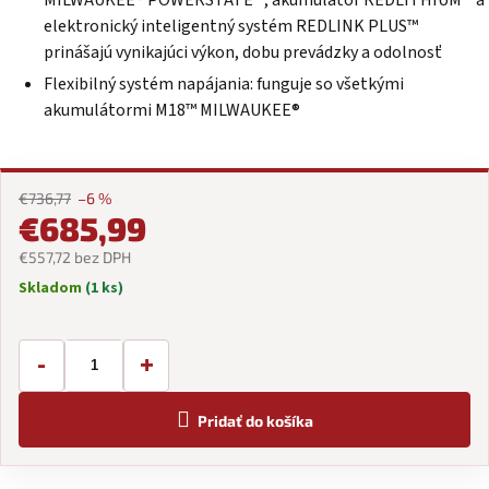
elektronický inteligentný systém REDLINK PLUS™
prinášajú vynikajúci výkon, dobu prevádzky a odolnosť
Flexibilný systém napájania: funguje so všetkými
akumulátormi
M18™
MILWAUKEE®
€736,77
–6 %
€685,99
€557,72 bez DPH
Skladom
(1 ks)
Jednotková
cena:
-
+
Pridať do košíka