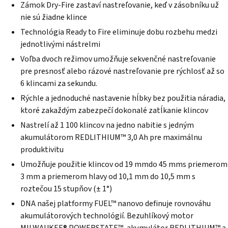
Zámok Dry-Fire zastaví nastreľovanie, keď v zásobníku už
nie sú žiadne klince
Technológia Ready to Fire eliminuje dobu rozbehu medzi
jednotlivými nástrelmi
Voľba dvoch režimov umožňuje sekvenčné nastreľovanie
pre presnosť alebo rázové nastreľovanie pre rýchlosť až so
6 klincami za sekundu.
Rýchle a jednoduché nastavenie hĺbky bez použitia náradia,
ktoré zakaždým zabezpečí dokonalé zatĺkanie klincov
Nastrelí až 1 100 klincov na jedno nabitie s jedným
akumulátorom REDLITHIUM™ 3,0 Ah pre maximálnu
produktivitu
Umožňuje použitie klincov od 19 mmdo 45 mms priemerom
3 mm a priemerom hlavy od 10,1 mm do 10,5 mm s
roztečou 15 stupňov (± 1°)
DNA našej platformy FUEL™ nanovo definuje rovnováhu
akumulátorových technológií. Bezuhlíkový motor
MILWAUKEE® POWERSTATE™, akumulátor REDLITHIUM™ a