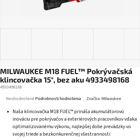
MILWAUKEE M18 FUEL™ Pokrývačská
klincovačka 15°, bez aku 4933498168
4933498168
Priemerné
Neohodnotené
Podrobnosti hodnotenia
Značka:
Milwaukee
hodnotenie
produktu
Naša klincovačka
M18 FUEL™
prináša akumulátorovú
je
inováciu pre pokrývačov a exteriérových pracovníkov vďaka
0,0
optimalizovanému výkonu, najlepšej dobe prevádzky vo
z
svojej triede a bezkonkurenčnej všestrannosti
5
hviezdičiek.