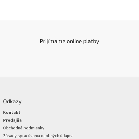
Prijímame online platby
Z
á
p
ä
Odkazy
t
Kontakt
i
e
Predajňa
Obchodné podmienky
Zásady spracúvania osobných údajov