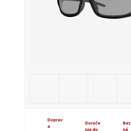
Doprav
Doruče
Bez
a
nie do
né