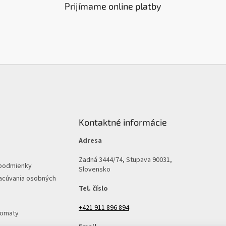
Prijímame online platby
Kontaktné informácie
Adresa
Zadná 3444/74, Stupava 90031,
podmienky
Slovensko
acúvania osobných
Tel. číslo
+421 911 896 894
tomaty