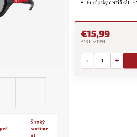
Európsky certifikát: 
5
hviezdičiek.
€15,99
€13 bez DPH
Jednotková
cena:
-
+
Široký
peč
sortime
nt