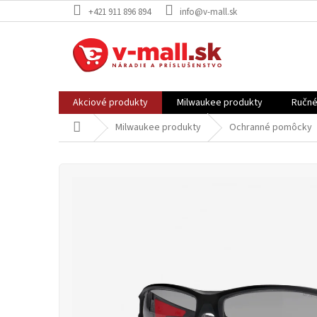
Prejsť
+421 911 896 894
info@v-mall.sk
na
obsah
Akciové produkty
Milwaukee produkty
Ručné
Domov
Milwaukee produkty
Ochranné pomôcky