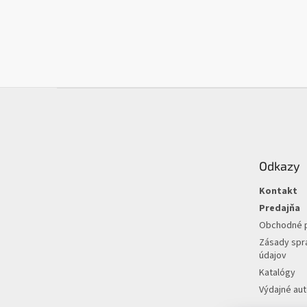
Z
á
p
ä
t
Odkazy
i
e
Kontakt
Predajňa
Obchodné 
Zásady spr
údajov
Katalógy
Výdajné au