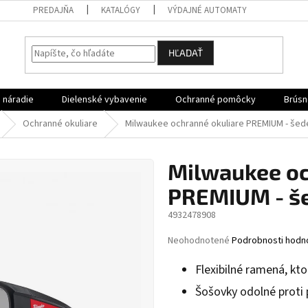
PREDAJŇA
KATALÓGY
VÝDAJNÉ AUTOMATY
HĽADAŤ
 náradie
Dielenské vybavenie
Ochranné pomôcky
Brúsn
Ochranné okuliare
Milwaukee ochranné okuliare PREMIUM - še
Milwaukee oc
PREMIUM - š
4932478908
Priemerné
Neohodnotené
Podrobnosti hodn
hodnotenie
produktu
Flexibilné ramená, kt
je
Šošovky odolné proti 
0,0
z