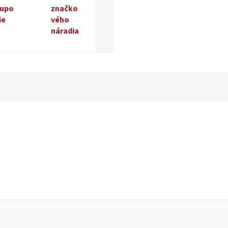
upo
značko
ie
vého
náradia