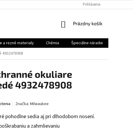
Prihlásenie
NÁKUPNÝ
Prázdny košík
KOŠÍK
e a rezné materialy
Chémia
Špeciálne náradie
Priemysel
dé 4932478908
hranné okuliare
edé 4932478908
otenia
Značka:
Milwaukee
oré pohodlne sedia aj pri dlhodobom nosení.
poškrabaniu a zahmlievaniu