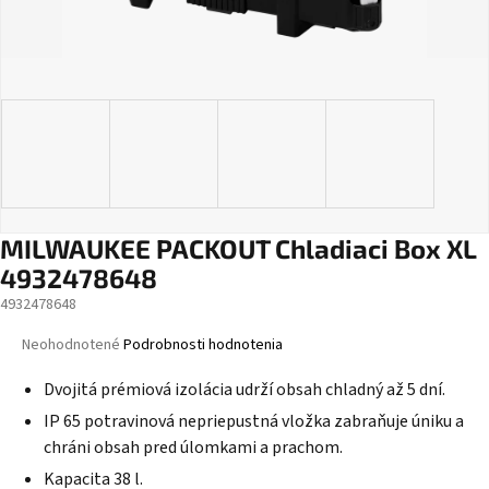
MILWAUKEE PACKOUT Chladiaci Box XL
4932478648
4932478648
Priemerné
Neohodnotené
Podrobnosti hodnotenia
hodnotenie
produktu
Dvojitá prémiová izolácia udrží obsah chladný až 5 dní.
je
IP 65 potravinová nepriepustná vložka zabraňuje úniku a
0,0
chráni obsah pred úlomkami a prachom.
z
5
Kapacita 38 l.
hviezdičiek.