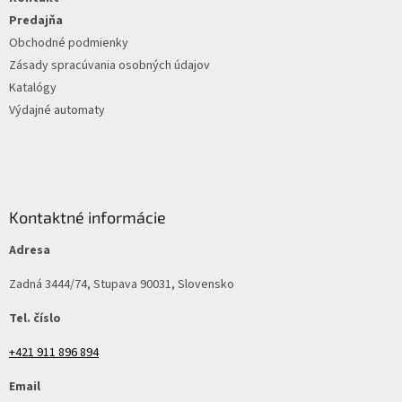
i
e
Predajňa
Obchodné podmienky
Zásady spracúvania osobných údajov
Katalógy
Výdajné automaty
Kontaktné informácie
Adresa
Zadná 3444/74, Stupava 90031, Slovensko
Tel. číslo
+421 911 896 894
Email