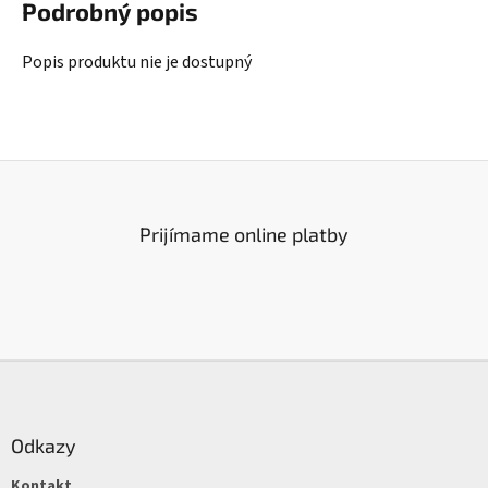
Podrobný popis
Popis produktu nie je dostupný
Prijímame online platby
Z
á
p
ä
Odkazy
t
Kontakt