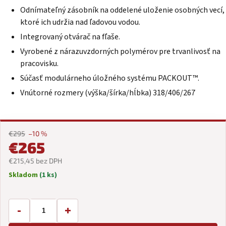
Odnímateľný zásobník na oddelené uloženie osobných vecí,
ktoré ich udržia nad ľadovou vodou.
Integrovaný otvárač na fľaše.
Vyrobené z nárazuvzdorných polymérov pre trvanlivosť na
pracovisku.
Súčasť modulárneho úložného systému
PACKOUT™.
Vnútorné rozmery (výška/šírka/hĺbka) 318/406/267
€295
–10 %
€265
€215,45 bez DPH
Skladom
(1 ks)
Jednotková
cena:
-
+