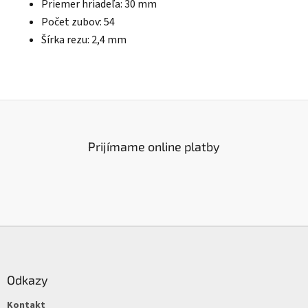
Priemer hriadeľa: 30 mm
Počet zubov: 54
Šírka rezu: 2,4 mm
Prijímame online platby
Z
á
p
ä
Odkazy
t
Kontakt