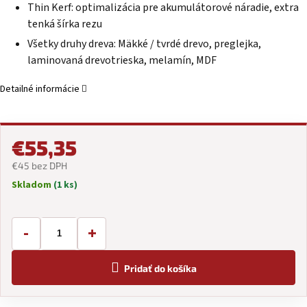
Thin Kerf: optimalizácia pre akumulátorové náradie, extra
tenká šírka rezu
Všetky druhy dreva: Mäkké / tvrdé drevo, preglejka,
laminovaná drevotrieska, melamín, MDF
Detailné informácie
€55,35
€45 bez DPH
Skladom
(1 ks)
Jednotková
cena:
-
+
Pridať do košíka