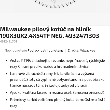
Milwaukee pílový kotúč na hliník
190X30X2.4X54TF NEG. 4932471303
4932471303
Priemerné
Neohodnotené
Podrobnosti hodnotenia
Značka:
Milwaukee
hodnotenie
produktu
Vrstva PTFE: chladnejšie rezanie, nepriľnavosť, rýchlejšie
je
rezy. Chráni pred koróziou a hromadením živice.
0,0
Laserové vibračné štrbiny: Nízke vibrácie a zvýšená
z
5
presnosť. Sloty sú vyplnené polyuretánom a pôsobia ako
hviezdičiek.
tlmiče nárazov tým, že izolujú zuby od vibrácií.
Vysoko kvalitná laserom rezaná oceľ: Zaručená presnosť.
Prémiový karbid volfrámu plnený kobaltom: Ostré a čisté
rezy.