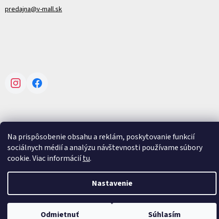
predajna@v-mall.sk
Instagram
Facebook
Na prispôsobenie obsahu a reklám, poskytovanie funkcií
Vytvoril Shoptet
sociálnych médií a analýzu návštevnosti používame súbory
cookie. Viac informácií
tu
.
Copyright 2026
V-mall
. Všetky práva vyhradené.
Upraviť nastavenie
cookies
Nastavenie
Odmietnuť
Súhlasím