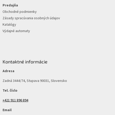
i
e
Predajňa
Obchodné podmienky
Zásady spracúvania osobných údajov
Katalógy
Výdajné automaty
Kontaktné informácie
Adresa
Zadná 3444/74, Stupava 90031, Slovensko
Tel. číslo
+421 911 896 894
Email