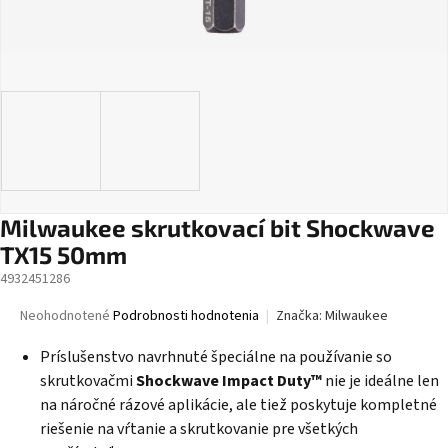
Milwaukee skrutkovací bit Shockwave
TX15 50mm
4932451286
Priemerné
Neohodnotené
Podrobnosti hodnotenia
Značka:
Milwaukee
hodnotenie
produktu
Príslušenstvo navrhnuté špeciálne na používanie so
je
skrutkovačmi
Shockwave
Impact Duty™
nie je ideálne len
0,0
na náročné rázové aplikácie, ale tiež poskytuje kompletné
z
riešenie na vŕtanie a skrutkovanie pre všetkých
5
hviezdičiek.