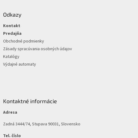
á
p
ä
Odkazy
t
Kontakt
i
e
Predajňa
Obchodné podmienky
Zásady spracúvania osobných údajov
Katalógy
Výdajné automaty
Kontaktné informácie
Adresa
Zadná 3444/74, Stupava 90031, Slovensko
Tel. číslo