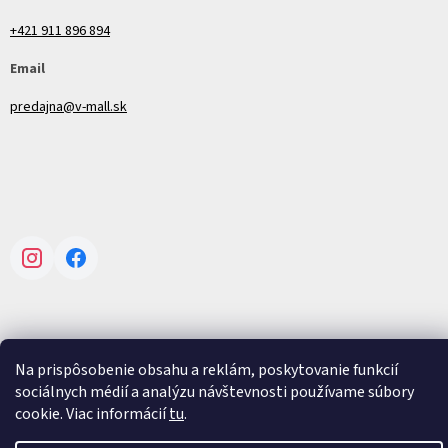
+421 911 896 894
Email
predajna@v-mall.sk
Instagram
Facebook
Na prispôsobenie obsahu a reklám, poskytovanie funkcií
Vytvoril Shoptet
sociálnych médií a analýzu návštevnosti používame súbory
cookie. Viac informácií
tu
.
Copyright 2026
V-mall
. Všetky práva vyhradené.
Upraviť nastavenie