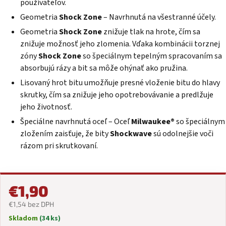
používateľov.
Geometria
Shock Zone
– Navrhnutá na všestranné účely.
Geometria
Shock Zone
znižuje tlak na hrote, čím sa
znižuje možnosť jeho zlomenia. Vďaka kombinácii torznej
zóny
Shock Zone
so špeciálnym tepelným spracovaním sa
absorbujú rázy a bit sa môže ohýnať ako pružina.
Lisovaný hrot bitu umožňuje presné vloženie bitu do hlavy
skrutky, čím sa znižuje jeho opotrebovávanie a predlžuje
jeho životnosť.
Špeciálne navrhnutá oceľ – Oceľ
Milwaukee®
so špeciálnym
zložením zaisťuje, že bity
Shockwave
sú odolnejšie voči
rázom pri skrutkovaní.
€1,90
€1,54 bez DPH
Skladom
(34 ks)
Jednotková