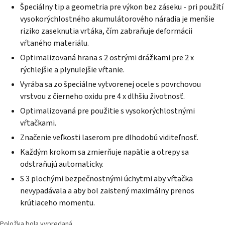
Špeciálny tip a geometria pre výkon bez záseku - pri použití
vysokorýchlostného akumulátorového náradia je menšie
riziko zaseknutia vrtáka, čím zabraňuje deformácii
vŕtaného materiálu.
Optimalizovaná hrana s 2 ostrými drážkami pre 2 x
rýchlejšie a plynulejšie vŕtanie.
Vyrába sa zo špeciálne vytvorenej ocele s povrchovou
vrstvou z čierneho oxidu pre 4 x dlhšiu životnosť.
Optimalizovaná pre použitie s vysokorýchlostnými
vŕtačkami.
Značenie veľkosti laserom pre dlhodobú viditeľnosť.
Každým krokom sa zmierňuje napätie a otrepy sa
odstraňujú automaticky.
S 3 plochými bezpečnostnými úchytmi aby vŕtačka
nevypadávala a aby bol zaistený maximálny prenos
krútiaceho momentu.
Položka bola vypredaná…