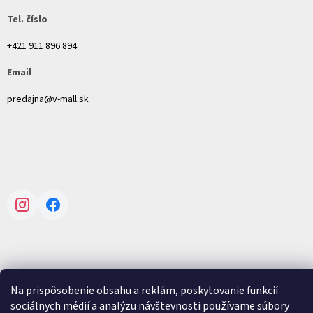
Tel. číslo
+421 911 896 894
Email
predajna@v-mall.sk
Instagram
Facebook
Vytvoril Shoptet
Na prispôsobenie obsahu a reklám, poskytovanie funkcií
sociálnych médií a analýzu návštevnosti používame súbory