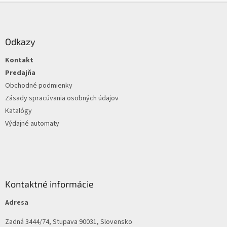
Z
á
p
ä
Odkazy
t
Kontakt
i
e
Predajňa
Obchodné podmienky
Zásady spracúvania osobných údajov
Katalógy
Výdajné automaty
Kontaktné informácie
Adresa
Zadná 3444/74, Stupava 90031, Slovensko