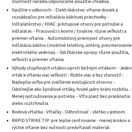
životnosť náradia odporúčame použitie chladiva.
Využitie v odboroch: - Elektrikárstvo: vŕtanie dosiek a
rozvádzačov pre inštaláciu káblovej priechodky. -
Inštalatérstvo / HVAC: prístupové otvory pre potrubie a
inštalácie. - Pracovníci s kovmi / továrne: rôzne veľkosti a
priemer vŕtania. - Automobilový priemysel: otvory pre
inštaláciu káblov (mobilné telefóny, antény, presmerovanie
elektrického vedenia). - Údržbárske opravy: rôzne použitia,
veľkosti a priemer vŕtania.
Výhody stupňových vrtákov oproti bežným vrtákom: - Jeden
vrták k vŕtaniu viac veľkostí - Robte viac a bez starostí! -
Najlepšia voľba pre zväčšenie existujúcich otvorov. -
Odolnejšie ako špirálové vrtáky, hrubé jadro bráni rozbitiu. -
Menej vystružovania je potreba. - Vŕta plast bez prasknutia
alebo roztrhnutia.
Bodová vŕtačka - Vŕtačky - Odhrotovač - všetko v jednom
RAPID STRIKE TIP: pre lepšie centrovanie - menej krokov a
rýchle vŕtanie bez nutnosti predvŕtavať materiál.