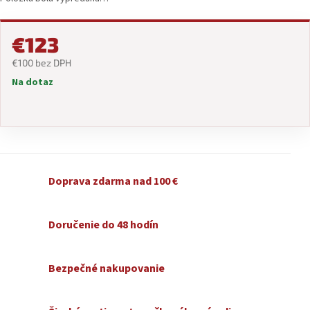
€123
€100 bez DPH
Na dotaz
Jednotková
cena:
Doprava zdarma nad 100 €
Doručenie do 48 hodín
Bezpečné nakupovanie