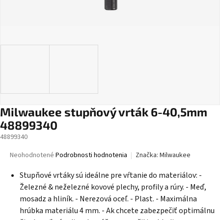
Milwaukee stupňový vrták 6-40,5mm
48899340
48899340
Priemerné
Neohodnotené
Podrobnosti hodnotenia
Značka:
Milwaukee
hodnotenie
produktu
Stupňové vrtáky sú ideálne pre vŕtanie do materiálov: -
je
Železné & neželezné kovové plechy, profily a rúry. - Meď,
0,0
mosadz a hliník. - Nerezová oceľ. - Plast. - Maximálna
z
hrúbka materiálu 4 mm. - Ak chcete zabezpečiť optimálnu
5
hviezdičiek.