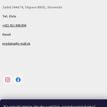
Zadná 3444/74, Stupava 90031, Slovensko
Tel. číslo
+421 911 896 894
Email
predajna@v-mall.sk
Instagram
Facebook
Na prispôsobenie obsahu a reklám, poskytovanie funkcií