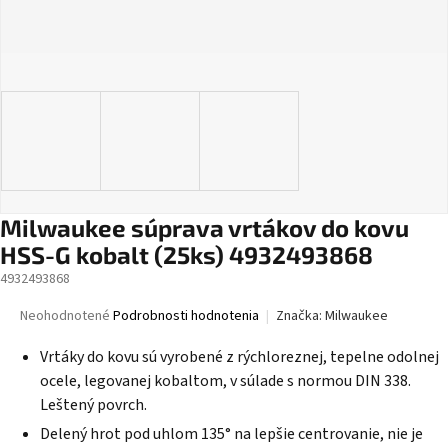
Milwaukee súprava vrtákov do kovu
HSS-G kobalt (25ks) 4932493868
4932493868
Priemerné
Neohodnotené
Podrobnosti hodnotenia
Značka:
Milwaukee
hodnotenie
produktu
Vrtáky do kovu sú vyrobené z rýchloreznej, tepelne odolnej
je
ocele, legovanej kobaltom, v súlade s normou DIN 338.
0,0
Leštený povrch.
z
5
Delený hrot pod uhlom 135° na lepšie centrovanie, nie je
hviezdičiek.