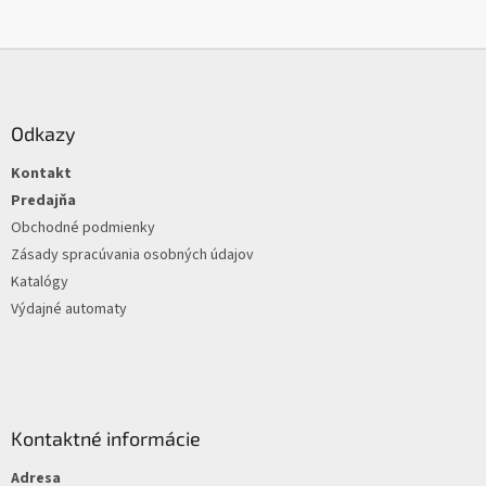
Z
á
p
ä
Odkazy
t
Kontakt
i
e
Predajňa
Obchodné podmienky
Zásady spracúvania osobných údajov
Katalógy
Výdajné automaty
Kontaktné informácie
Adresa