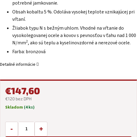
potrebné jamkovanie.
Obsah kobaltu 5 %. Odoláva vysokej teplote vznikajúcej pri
vŕtaní.
Žliabok typu N s bežným uhlom. Vhodné na vŕtanie do
vysokolegovanej ocele a kovov s pevnosťou v ťahu nad 1 000
2
N/mm
, ako sú teplu a kyselinovzdorné a nerezové ocele.
Farba: bronzová
Detailné informácie
€147,60
€120 bez DPH
Skladom
(4 ks)
Jednotková
cena:
-
+