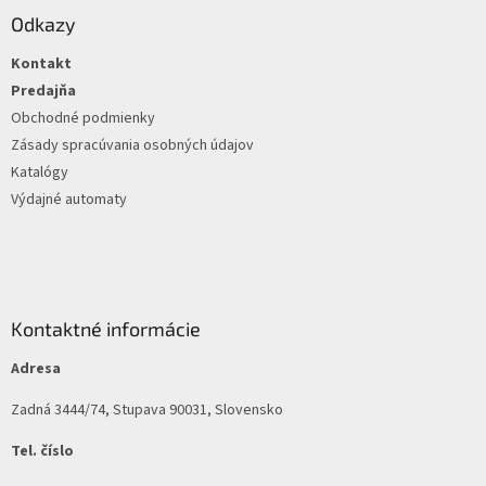
ä
Odkazy
t
Kontakt
i
e
Predajňa
Obchodné podmienky
Zásady spracúvania osobných údajov
Katalógy
Výdajné automaty
Kontaktné informácie
Adresa
Zadná 3444/74, Stupava 90031, Slovensko
Tel. číslo