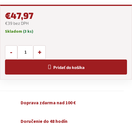
€47,97
€39 bez DPH
Skladom
(3 ks)
Jednotková
cena:
-
+
Pridať do košíka
Doprava zdarma nad 100 €
Doručenie do 48 hodín