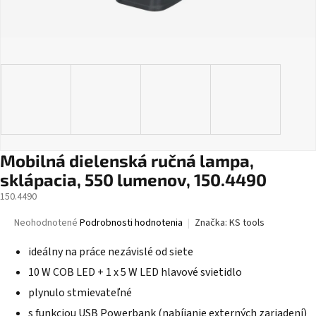
Mobilná dielenská ručná lampa,
sklápacia, 550 lumenov, 150.4490
150.4490
Priemerné
Neohodnotené
Podrobnosti hodnotenia
Značka:
KS tools
hodnotenie
produktu
ideálny na práce nezávislé od siete
je
10 W COB LED + 1 x 5 W LED hlavové svietidlo
0,0
z
plynulo stmievateľné
5
s funkciou USB Powerbank (nabíjanie externých zariadení)
hviezdičiek.