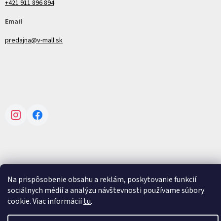
+421 911 896 894
Email
predajna@v-mall.sk
Instagram
Facebook
Vytvoril Shoptet
Na prispôsobenie obsahu a reklám, poskytovanie funkcií
sociálnych médií a analýzu návštevnosti používame súbory
cookie. Viac informácií
tu
.
Copyright 2026
V-mall
. Všetky práva vyhradené.
Upraviť nastavenie
cookies