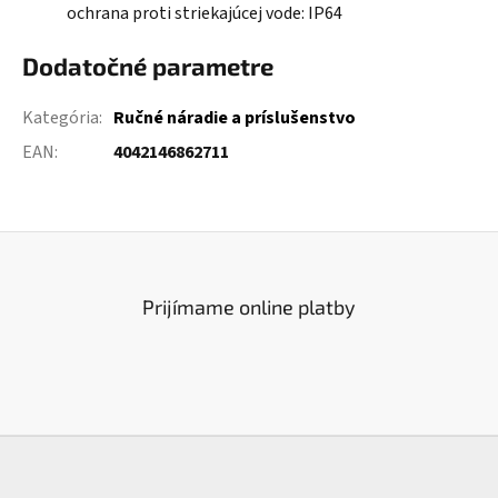
ochrana proti striekajúcej vode: IP64
Dodatočné parametre
Kategória
:
Ručné náradie a príslušenstvo
EAN
:
4042146862711
Prijímame online platby
Z
á
p