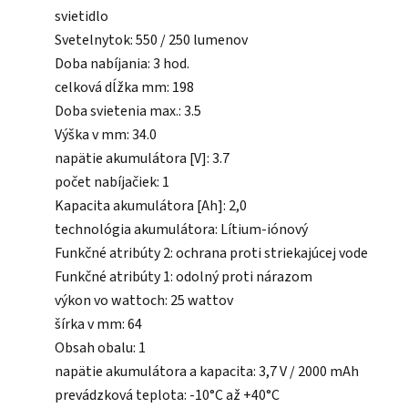
svietidlo
Svetelnytok: 550 / 250 lumenov
Doba nabíjania: 3 hod.
celková dĺžka mm: 198
Doba svietenia max.: 3.5
Výška v mm: 34.0
napätie akumulátora [V]: 3.7
počet nabíjačiek: 1
Kapacita akumulátora [Ah]: 2,0
technológia akumulátora: Lítium-iónový
Funkčné atribúty 2: ochrana proti striekajúcej vode
Funkčné atribúty 1: odolný proti nárazom
výkon vo wattoch: 25 wattov
šírka v mm: 64
Obsah obalu: 1
napätie akumulátora a kapacita: 3,7 V / 2000 mAh
prevádzková teplota: -10°C až +40°C