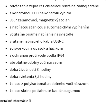
odvádzanie tepla cez chladiace rebrá na zadnej strane
s kontrolnou LED na kontrolu vybitia
360° zalamovací, magnetický stojan
s nabíjacou stanicou s automatickým vypínaním
voliteľne priame nabíjanie na svietidle
vrátane nabíjacieho kábla USB-C
so svorkou na opasok a háčikom
s ochranou proti vode podľa IP64
absolútne odolný voči nárazom
doba životnosti 3 hodiny
doba svietenia 3,5 hodiny
teleso z polykarbonátu odolného voči nárazom
teleso skrine potiahnuté kvalitnou gumou
Detailné informácie