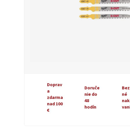
Doprav
Doruče
Bez
a
nie do
né
zdarma
48
nak
nad 100
hodín
van
€