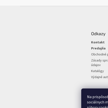
Z
á
p
ä
t
Odkazy
i
e
Kontakt
Predajňa
Obchodné 
Zásady spr
údajov
Katalógy
Výdajné au
Na prispôsob
sociálnych m
súbory cooki