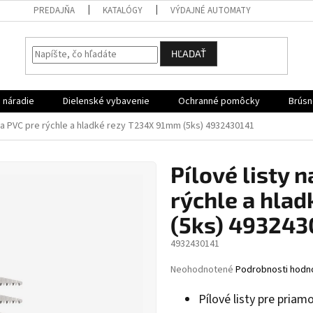
PREDAJŇA
KATALÓGY
VÝDAJNÉ AUTOMATY
HĽADAŤ
 náradie
Dielenské vybavenie
Ochranné pomôcky
Brúsn
o a PVC pre rýchle a hladké rezy T234X 91mm (5ks) 4932430141
Pílové listy 
rýchle a hla
(5ks) 493243
4932430141
Priemerné
Neohodnotené
Podrobnosti hodn
hodnotenie
produktu
Pílové listy pre priamo
je