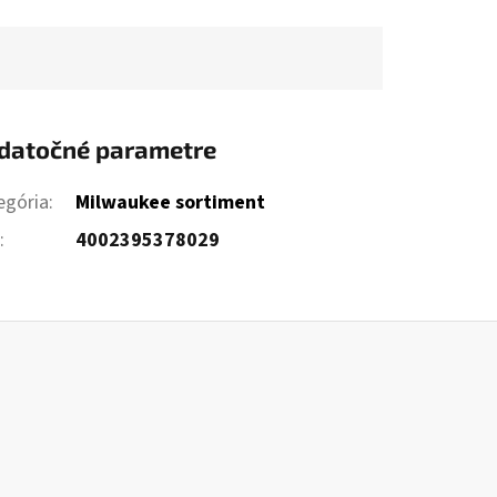
datočné parametre
egória
:
Milwaukee sortiment
N
:
4002395378029