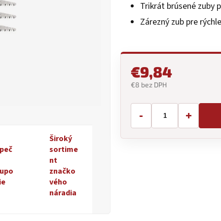
Trikrát brúsené zuby p
0,0
z
Zárezný zub pre rýchl
5
hviezdičiek.
€9,84
€8 bez DPH
Jednotková
cena:
-
+
Široký
peč
sortime
nt
upo
značko
ie
vého
náradia