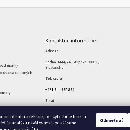
Kontaktné informácie
Adresa
Zadná 3444/74, Stupava 90031,
podmienky
Slovensko
acúvania osobných
Tel. číslo
+421 911 896 894
tomaty
Email
predajna@v-mall.sk
enie obsahu a reklám, poskytovanie funkcií
Odmietnuť
édií a analýzu návštevnosti používame
e. Viac informácií
tu
.