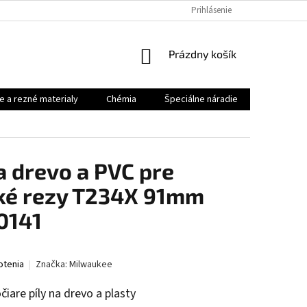
Prihlásenie
NÁKUPNÝ
Prázdny košík
KOŠÍK
e a rezné materialy
Chémia
Špeciálne náradie
Priemysel
na drevo a PVC pre
dké rezy T234X 91mm
0141
otenia
Značka:
Milwaukee
čiare píly na drevo a plasty