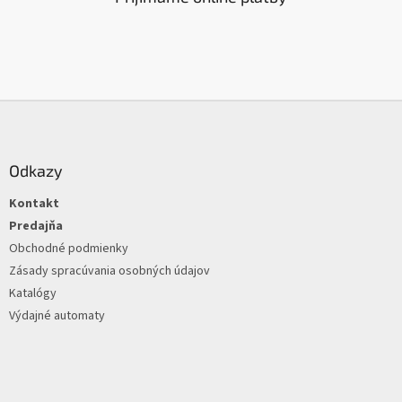
Z
á
p
ä
Odkazy
t
Kontakt
i
e
Predajňa
Obchodné podmienky
Zásady spracúvania osobných údajov
Katalógy
Výdajné automaty