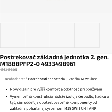
Postrekovač základná jednotka 2. gen.
M18BBPFP2-0 4933498961
4933498961
Priemerné
Neohodnotené
Podrobnosti hodnotenia
Značka:
Milwaukee
hodnotenie
produktu
Nový dizajn pre vyšší komfort a odolnosť pri používaní
je
Vymeniteľná konštrukcia nádrže izoluje čerpadlo, hadicu a
0,0
tyč, čím oddeľuje opotrebovateľné komponenty od
z
5
základne poháňanej systémom
M18
SWITCH TANK
hviezdičiek.