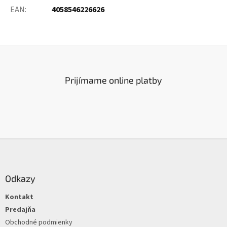
EAN
:
4058546226626
Prijímame online platby
Z
á
p
ä
Odkazy
t
Kontakt
i
e
Predajňa
Obchodné podmienky