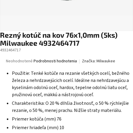
Rezný kotúč na kov 76x1,0mm (5ks)
Milwaukee 4932464717
4932464717
Priemerné
Neohodnotené
Podrobnosti hodnotenia
Značka:
Milwaukee
hodnotenie
produktu
Použitie: Tenké kotúče na rezanie všetkých ocelí, bežného
je
železa a nehrdzavejúcich ocelí. Ideálne na nehrdzavejúcu a
0,0
kyselinám odolnú oceľ, hardox, tepelne odolnú liatu oceľ,
z
pružinovú oceľ, mäkkú a nástrojovú oceľ.
5
hviezdičiek.
Charakteristika: O 20 % dlhšia životnosť, o 50 % rýchlejšie
rezanie, o 50 %, menej prachu. Nižšie straty materiálu.
Priemer kotúča (mm) 76
Priemer hriadeľa (mm) 10