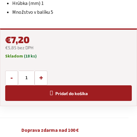
Hrúbka (mm) 1
Množstvo v balíku 5
€7,20
€5,85 bez DPH
Skladom
(18 ks)
Jednotková
cena:
-
+
Pridať do košíka
Doprava zdarma nad 100 €