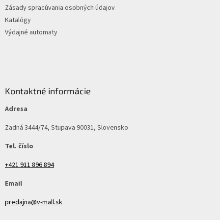
Zásady spracúvania osobných údajov
Katalógy
Výdajné automaty
Kontaktné informácie
Adresa
Zadná 3444/74, Stupava 90031, Slovensko
Tel. číslo
+421 911 896 894
Email
predajna@v-mall.sk